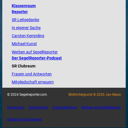
Klassenraum
Reporter
SR Leitgedanke
In eigener Sache
Carsten Kemmling
Michael Kunst
Werben auf SegelReporter
Der SegelReporter-Podcast
SR Clubraum
Fragen und Antworten
Mitgliedschaft erneuern
© 2024 Segelreporter.com
Bildhintergrund © 2020 Jan Maas
Impressum
Datenschutz
Cookie-Manager
Werben auf SegelReporter
Verträge hier kündigen