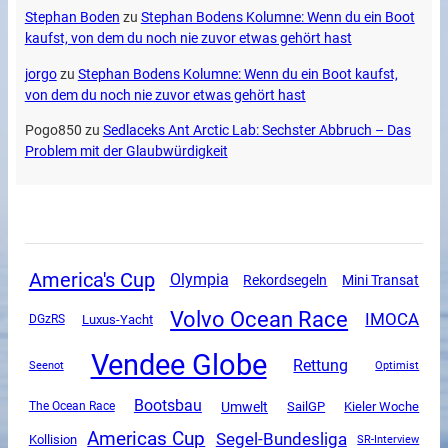
Stephan Boden
zu
Stephan Bodens Kolumne: Wenn du ein Boot
kaufst, von dem du noch nie zuvor etwas gehört hast
jorgo
zu
Stephan Bodens Kolumne: Wenn du ein Boot kaufst,
von dem du noch nie zuvor etwas gehört hast
Pogo850
zu
Sedlaceks Ant Arctic Lab: Sechster Abbruch – Das
Problem mit der Glaubwürdigkeit
America's Cup
Olympia
Mini Transat
Rekordsegeln
Volvo Ocean Race
IMOCA
Luxus-Yacht
DGzRS
Vendee Globe
Rettung
Seenot
Optimist
Bootsbau
Umwelt
SailGP
The Ocean Race
Kieler Woche
Americas Cup
Segel-Bundesliga
Kollision
SR-Interview