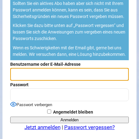
Sollten Sie ein aktives Abo haben aber sich nicht mit Ihrem
Passwort anmelden können, kann es sein, dass Sie aus
Sicherheitsgründen ein neues Passwort vergeben müssen.
Klicken Sie dazu bitte unten auf „Passwort vergessen“ und
lassen Sie sich die Anweisungen zum vergeben eines neuen
Passworts zuschicken.
Wenn es Schwierigkeiten mit der Email gibt, gerne bei uns
melden. Wir versuchen dann, eine Lösung hinzubekommen.
Benutzername oder E-Mail-Adresse
Passwort
Passwort verbergen
Angemeldet bleiben
Jetzt anmelden
|
Passwort vergessen?