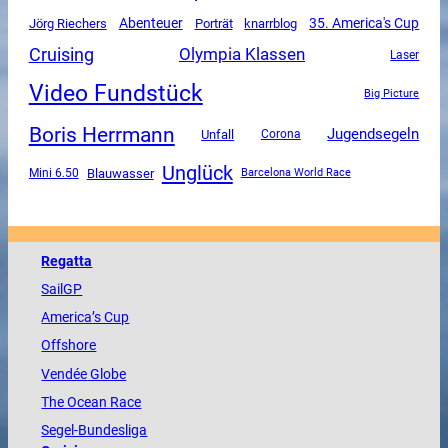
Abenteuer
35. America's Cup
Jörg Riechers
Porträt
knarrblog
Cruising
Olympia Klassen
Laser
Video Fundstück
Big Picture
Boris Herrmann
Jugendsegeln
Unfall
Corona
Unglück
Mini 6.50
Blauwasser
Barcelona World Race
Regatta
SailGP
America
’s Cup
Offshore
Vendée
Globe
The
Ocean
Race
Segel-Bundesliga