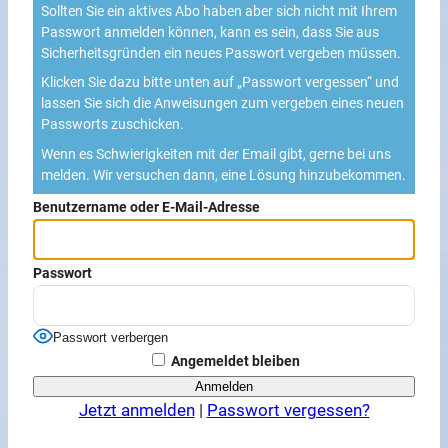
Sollten Sie ein aktives Abo haben aber sich nicht mit Ihrem
Passwort anmelden können, kann es sein, dass Sie aus
Sicherheitsgründen ein neues Passwort vergeben müssen.
Klicken Sie dazu bitte unten auf „Passwort vergessen“ und
lassen Sie sich die Anweisungen zum vergeben eines neuen
Passworts zuschicken.
Wenn es Schwierigkeiten mit der Email gibt, gerne bei uns
melden. Wir versuchen dann, eine Lösung hinzubekommen.
Benutzername oder E-Mail-Adresse
Passwort
Passwort verbergen
Angemeldet bleiben
Jetzt anmelden
|
Passwort vergessen?