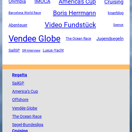
America's Cup
Cruising
Olympia
IMOCA
Boris Herrmann
knarrblog
Barcelona World Race
Video Fundstück
Abenteuer
Seenot
Vendee Globe
Jugendsegeln
The Ocean Race
SailGP
Luxus-Yacht
SR-Interview
Regatta
SailGP
America
’s Cup
Offshore
Vendée
Globe
The
Ocean
Race
Segel-Bundesliga
Cruising