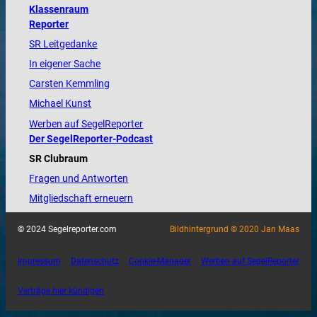
Klassenraum
Reporter
SR Leitgedanke
In eigener Sache
Carsten Kemmling
Michael Kunst
Werben auf SegelReporter
Der SegelReporter-Podcast
SR Clubraum
Fragen und Antworten
Mitgliedschaft erneuern
© 2024 Segelreporter.com
Bildhintergrund © 2020 Jan Maas
Impressum
Datenschutz
Cookie-Manager
Werben auf SegelReporter
Verträge hier kündigen