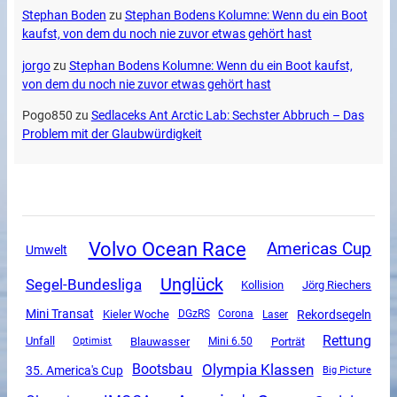
Stephan Boden
zu
Stephan Bodens Kolumne: Wenn du ein Boot
kaufst, von dem du noch nie zuvor etwas gehört hast
jorgo
zu
Stephan Bodens Kolumne: Wenn du ein Boot kaufst,
von dem du noch nie zuvor etwas gehört hast
Pogo850
zu
Sedlaceks Ant Arctic Lab: Sechster Abbruch – Das
Problem mit der Glaubwürdigkeit
Volvo Ocean Race
Americas Cup
Umwelt
Unglück
Segel-Bundesliga
Kollision
Jörg Riechers
Mini Transat
Rekordsegeln
Kieler Woche
DGzRS
Corona
Laser
Rettung
Unfall
Blauwasser
Mini 6.50
Porträt
Optimist
Olympia Klassen
Bootsbau
35. America's Cup
Big Picture