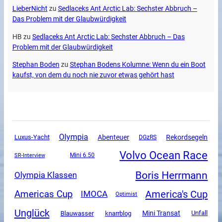
LieberNicht
zu
Sedlaceks Ant Arctic Lab: Sechster Abbruch –
Das Problem mit der Glaubwürdigkeit
HB
zu
Sedlaceks Ant Arctic Lab: Sechster Abbruch – Das
Problem mit der Glaubwürdigkeit
Stephan Boden
zu
Stephan Bodens Kolumne: Wenn du ein Boot
kaufst, von dem du noch nie zuvor etwas gehört hast
Olympia
Luxus-Yacht
Abenteuer
Rekordsegeln
DGzRS
Volvo Ocean Race
SR-Interview
Mini 6.50
Boris Herrmann
Olympia Klassen
America's Cup
Americas Cup
IMOCA
Optimist
Unglück
Mini Transat
Unfall
Blauwasser
knarrblog