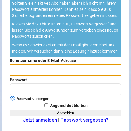
Sollten Sie ein aktives Abo haben aber sich nicht mit Ihrem
Passwort anmelden können, kann es sein, dass Sie aus
Sicherheitsgründen ein neues Passwort vergeben müssen.
Klicken Sie dazu bitte unten auf „Passwort vergessen“ und
lassen Sie sich die Anweisungen zum vergeben eines neuen
Passworts zuschicken.
Wenn es Schwierigkeiten mit der Email gibt, gerne bei uns
melden. Wir versuchen dann, eine Lösung hinzubekommen.
Benutzername oder E-Mail-Adresse
Passwort
Passwort verbergen
Angemeldet bleiben
Jetzt anmelden
|
Passwort vergessen?