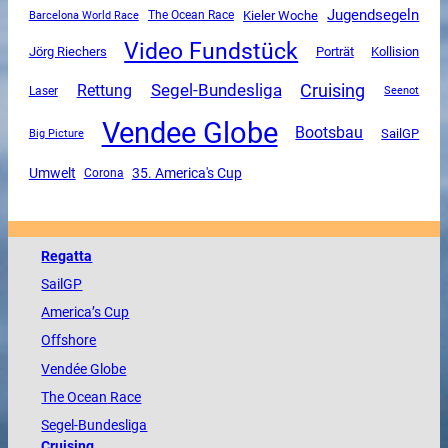
Jugendsegeln
The Ocean Race
Kieler Woche
Barcelona World Race
Video Fundstück
Jörg Riechers
Porträt
Kollision
Segel-Bundesliga
Cruising
Rettung
Laser
Seenot
Vendee Globe
Bootsbau
SailGP
Big Picture
Umwelt
35. America's Cup
Corona
Regatta
SailGP
America
’s Cup
Offshore
Vendée
Globe
The
Ocean
Race
Segel-Bundesliga
Cruising