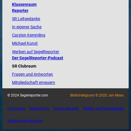
Klassenraum
Reporter
SR Leitgedanke
In eigener Sache
Carsten Kemmling
Michael Kunst
Werben auf SegelReporter
Der SegelReporter-Podcast
SR Clubraum
Fragen und Antworten
Mitgliedschaft erneuern
© 2024 Segelreporter.com
Bildhintergrund © 2020 Jan Maas
Impressum
Datenschutz
Cookie-Manager
Werben auf SegelReporter
Verträge hier kündigen