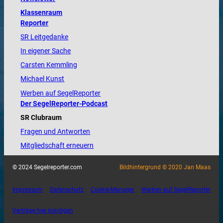
Klassenraum
Reporter
SR Leitgedanke
In eigener Sache
Carsten Kemmling
Michael Kunst
Werben auf SegelReporter
Der SegelReporter-Podcast
SR Clubraum
Fragen und Antworten
Mitgliedschaft erneuern
© 2024 Segelreporter.com
Bildhintergrund © 2020 Jan Maas
Impressum
Datenschutz
Cookie-Manager
Werben auf SegelReporter
Verträge hier kündigen