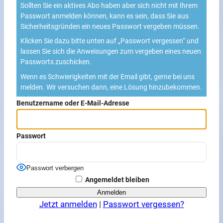
Sollten Sie ein aktives Abo haben aber sich nicht mit Ihrem
Passwort anmelden können, kann es sein, dass Sie aus
Sicherheitsgründen ein neues Passwort vergeben müssen.
Klicken Sie dazu bitte unten auf „Passwort vergessen“ und
lassen Sie sich die Anweisungen zum vergeben eines neuen
Passworts zuschicken.
Wenn es Schwierigkeiten mit der Email gibt, gerne bei uns
melden. Wir versuchen dann, eine Lösung hinzubekommen.
Benutzername oder E-Mail-Adresse
Passwort
Passwort verbergen
Angemeldet bleiben
Jetzt anmelden
|
Passwort vergessen?