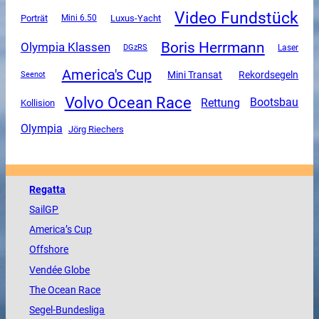
Video Fundstück
Luxus-Yacht
Porträt
Mini 6.50
Boris Herrmann
Olympia Klassen
DGzRS
Laser
America's Cup
Mini Transat
Rekordsegeln
Seenot
Volvo Ocean Race
Rettung
Bootsbau
Kollision
Olympia
Jörg Riechers
Regatta
SailGP
America
’s Cup
Offshore
Vendée
Globe
The
Ocean
Race
Segel-Bundesliga