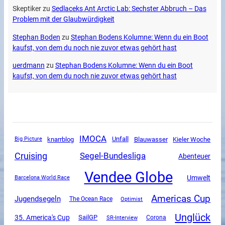
Skeptiker
zu
Sedlaceks Ant Arctic Lab: Sechster Abbruch – Das
Problem mit der Glaubwürdigkeit
Stephan Boden
zu
Stephan Bodens Kolumne: Wenn du ein Boot
kaufst, von dem du noch nie zuvor etwas gehört hast
uerdmann
zu
Stephan Bodens Kolumne: Wenn du ein Boot
kaufst, von dem du noch nie zuvor etwas gehört hast
IMOCA
Unfall
knarrblog
Blauwasser
Kieler Woche
Big Picture
Cruising
Segel-Bundesliga
Abenteuer
Vendee Globe
Umwelt
Barcelona World Race
Americas Cup
Jugendsegeln
The Ocean Race
Optimist
Unglück
35. America's Cup
SailGP
SR-Interview
Corona