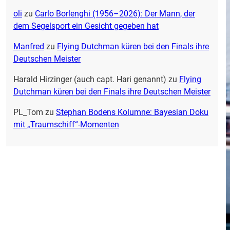
oli
zu
Carlo Borlenghi (1956–2026): Der Mann, der
dem Segelsport ein Gesicht gegeben hat
Manfred
zu
Flying Dutchman küren bei den Finals ihre
Deutschen Meister
Harald Hirzinger (auch capt. Hari genannt)
zu
Flying
Dutchman küren bei den Finals ihre Deutschen Meister
PL_Tom
zu
Stephan Bodens Kolumne: Bayesian Doku
mit „Traumschiff“-Momenten