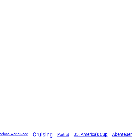
Cruising
35. America's Cup
Abenteuer
Porträt
celona World Race