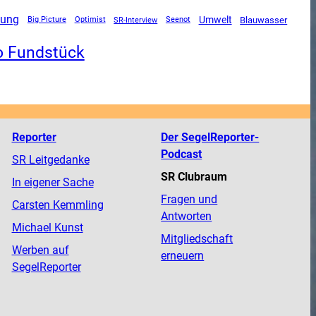
tung
Umwelt
SR-Interview
Blauwasser
Big Picture
Optimist
Seenot
o Fundstück
Reporter
Der SegelReporter-
Podcast
SR Leitgedanke
SR Clubraum
In eigener Sache
Fragen und
Carsten Kemmling
Antworten
Michael Kunst
Mitgliedschaft
Werben auf
erneuern
SegelReporter