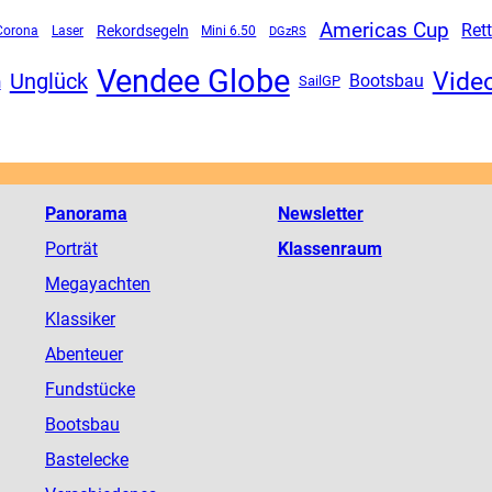
Americas Cup
Ret
Rekordsegeln
Corona
Mini 6.50
DGzRS
Laser
Vendee Globe
Vide
Unglück
n
Bootsbau
SailGP
Panorama
Newsletter
Porträt
Klassenraum
Megayachten
Klassiker
Abenteuer
Fundstücke
Bootsbau
Bastelecke