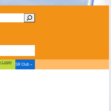
b Login
SR Club