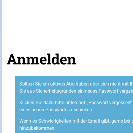
Anmelden
Sollten Sie ein aktives Abo haben aber sich nicht mit
Sie aus Sicherheitsgründen ein neues Passwort verge
Klicken Sie dazu bitte unten auf „Passwort vergessen
eines neuen Passworts zuschicken.
Wenn es Schwierigkeiten mit der Email gibt, gerne bei
hinzubekommen.