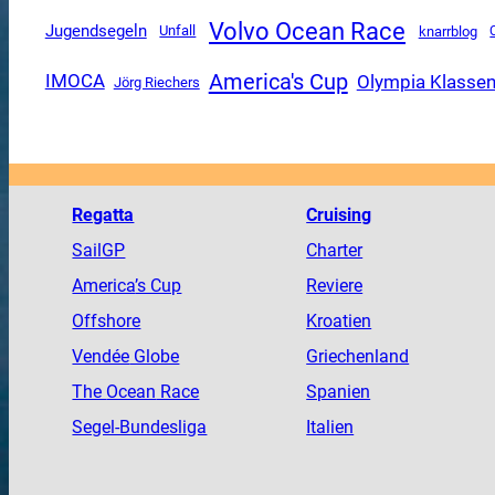
Volvo Ocean Race
Jugendsegeln
Unfall
knarrblog
America's Cup
Olympia Klasse
IMOCA
Jörg Riechers
Regatta
Cruising
SailGP
Charter
America
’s Cup
Reviere
Offshore
Kroatien
Vendée
Globe
Griechenland
The
Ocean
Race
Spanien
Segel-Bundesliga
Italien