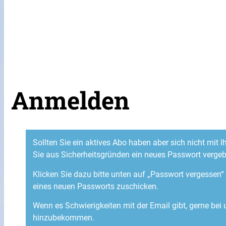
Anmelden
Sollten Sie ein aktives Abo haben aber sich nicht mit
Sie aus Sicherheitsgründen ein neues Passwort verge
Klicken Sie dazu bitte unten auf „Passwort vergessen
eines neuen Passworts zuschicken.
Wenn es Schwierigkeiten mit der Email gibt, gerne bei
hinzubekommen.