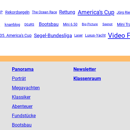
America's Cup
Rettung
GP
Rekordsegeln
The Ocean Race
Jörg Ri
Bootsbau
Mini T
n
knarrblog
DGzRS
Mini 6.50
Big Picture
Seenot
Video 
Segel-Bundesliga
35. America's Cup
Luxus-Yacht
Laser
Panorama
Newsletter
Porträt
Klassenraum
Megayachten
Klassiker
Abenteuer
Fundstücke
Bootsbau