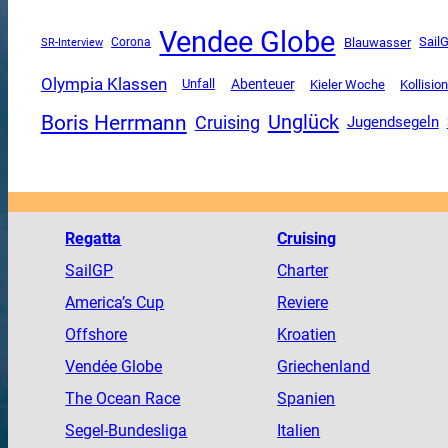
Vendee Globe
Sail
SR-Interview
Corona
Blauwasser
Olympia Klassen
Unfall
Abenteuer
Kieler Woche
Kollisio
Boris Herrmann
Unglück
Cruising
Jugendsegeln
Regatta
Cruising
SailGP
Charter
America
’s Cup
Reviere
Offshore
Kroatien
Vendée
Globe
Griechenland
The
Ocean
Race
Spanien
Segel-Bundesliga
Italien