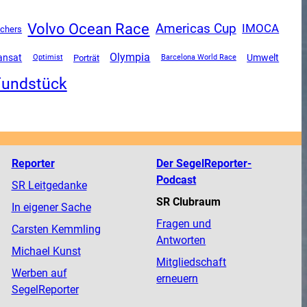
Volvo Ocean Race
Americas Cup
IMOCA
echers
Olympia
ransat
Umwelt
Porträt
Optimist
Barcelona World Race
Fundstück
Reporter
Der SegelReporter-
Podcast
SR Leitgedanke
SR Clubraum
In eigener Sache
Fragen und
Carsten Kemmling
Antworten
Michael Kunst
Mitgliedschaft
Werben auf
erneuern
SegelReporter