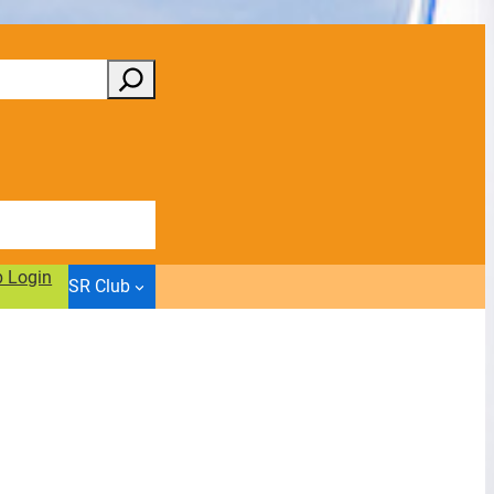
b Login
SR Club