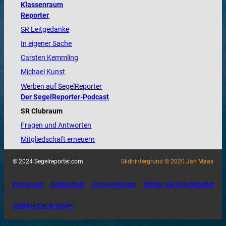
Klassenraum
Reporter
SR Leitgedanke
In eigener Sache
Carsten Kemmling
Michael Kunst
Werben auf SegelReporter
Der SegelReporter-Podcast
SR Clubraum
Fragen und Antworten
Mitgliedschaft erneuern
© 2024 Segelreporter.com
Bildhintergrund © 2020 Jan Maas
Impressum
Datenschutz
Cookie-Manager
Werben auf SegelReporter
Verträge hier kündigen