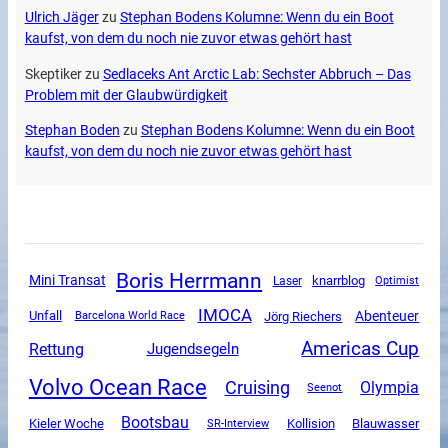
Ulrich Jäger
zu
Stephan Bodens Kolumne: Wenn du ein Boot
kaufst, von dem du noch nie zuvor etwas gehört hast
Skeptiker
zu
Sedlaceks Ant Arctic Lab: Sechster Abbruch – Das
Problem mit der Glaubwürdigkeit
Stephan Boden
zu
Stephan Bodens Kolumne: Wenn du ein Boot
kaufst, von dem du noch nie zuvor etwas gehört hast
Boris Herrmann
Mini Transat
knarrblog
Laser
Optimist
IMOCA
Unfall
Abenteuer
Jörg Riechers
Barcelona World Race
Americas Cup
Rettung
Jugendsegeln
Volvo Ocean Race
Cruising
Olympia
Seenot
Bootsbau
Kieler Woche
SR-Interview
Kollision
Blauwasser