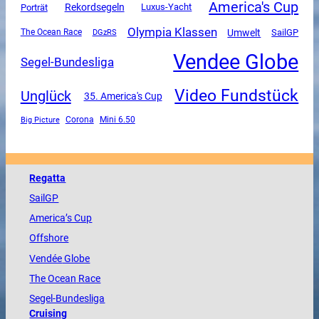
America's Cup
Rekordsegeln
Luxus-Yacht
Porträt
Olympia Klassen
Umwelt
SailGP
The Ocean Race
DGzRS
Vendee Globe
Segel-Bundesliga
Video Fundstück
Unglück
35. America's Cup
Corona
Mini 6.50
Big Picture
Regatta
SailGP
America
’s Cup
Offshore
Vendée
Globe
The
Ocean
Race
Segel-Bundesliga
Cruising