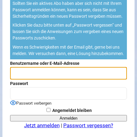
Sollten Sie ein aktives Abo haben aber sich nicht mit Ihrem
Passwort anmelden können, kann es sein, dass Sie aus
Sicherheitsgründen ein neues Passwort vergeben müssen.
Klicken Sie dazu bitte unten auf „Passwort vergessen“ und
lassen Sie sich die Anweisungen zum vergeben eines neuen
Passworts zuschicken.
Wenn es Schwierigkeiten mit der Email gibt, gerne bei uns
melden. Wir versuchen dann, eine Lösung hinzubekommen.
Benutzername oder E-Mail-Adresse
Passwort
Passwort verbergen
Angemeldet bleiben
Jetzt anmelden
|
Passwort vergessen?