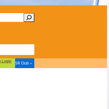
b Login
SR Club