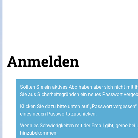
Anmelden
Sollten Sie ein aktives Abo haben aber sich nicht mit
Sie aus Sicherheitsgründen ein neues Passwort verge
Klicken Sie dazu bitte unten auf „Passwort vergessen
eines neuen Passworts zuschicken.
Wenn es Schwierigkeiten mit der Email gibt, gerne bei
hinzubekommen.