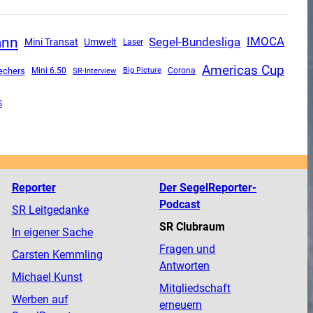
ann
Segel-Bundesliga
IMOCA
Mini Transat
Umwelt
Laser
Americas Cup
echers
Mini 6.50
SR-Interview
Corona
Big Picture
S
Reporter
Der SegelReporter-
Podcast
SR Leitgedanke
SR Clubraum
In eigener Sache
Fragen und
Carsten Kemmling
Antworten
Michael Kunst
Mitgliedschaft
Werben auf
erneuern