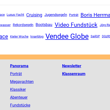
Boris Herrm
Cruising
Jugendsegeln
Luxus-Yacht
Race
Porträt
Video Fundstück
Bootsbau
Rekordsegeln
uwasser
Jörg Ri
Vendee Globe
ace
SailGP
Kieler Woche
knarrblog
DGzR
Panorama
Newsletter
Porträt
Klassenraum
Megayachten
Klassiker
Abenteuer
Fundstücke