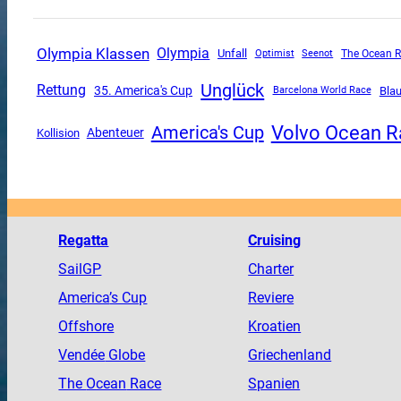
Olympia Klassen
Olympia
Unfall
The Ocean 
Optimist
Seenot
Unglück
Rettung
35. America's Cup
Bla
Barcelona World Race
Volvo Ocean R
America's Cup
Abenteuer
Kollision
Regatta
Cruising
SailGP
Charter
America
’s Cup
Reviere
Offshore
Kroatien
Vendée
Globe
Griechenland
The
Ocean
Race
Spanien