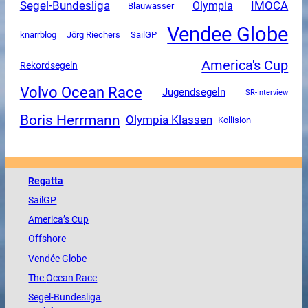
Segel-Bundesliga
Olympia
IMOCA
Blauwasser
Vendee Globe
SailGP
knarrblog
Jörg Riechers
America's Cup
Rekordsegeln
Volvo Ocean Race
Jugendsegeln
SR-Interview
Boris Herrmann
Olympia Klassen
Kollision
Regatta
SailGP
America
’s Cup
Offshore
Vendée
Globe
The
Ocean
Race
Segel-Bundesliga