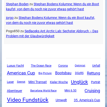
Stephan Boden
zu
Stephan Bodens Kolumne: Wenn du ein Boot
kaufst, von dem du noch nie zuvor etwas gehört hast
jorgo
zu
Stephan Bodens Kolumne: Wenn du ein Boot kaufst,
von dem du noch nie zuvor etwas gehört hast
Pogo850
zu
Sedlaceks Ant Arctic Lab: Sechster Abbruch – Das
Problem mit der Glaubwürdigkeit
Luxus-Yacht
Unfall
The Ocean Race
Corona
Optimist
Americas Cup
Rettung
Bootsbau
DGzRS
Big Picture
Unglück
Mini Transat
Kieler Woche
Porträt
Laser
Seenot
Cruising
Abenteuer
Mini 6.50
Barcelona World Race
Video Fundstück
Umwelt
35. America's Cup