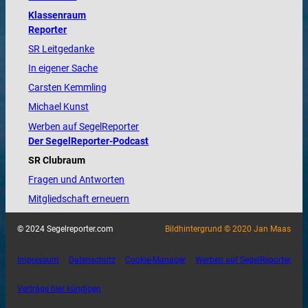
Klassenraum
Reporter
SR Leitgedanke
In eigener Sache
Carsten Kemmling
Michael Kunst
Werben auf SegelReporter
Der SegelReporter-Podcast
SR Clubraum
Fragen und Antworten
Mitgliedschaft erneuern
© 2024 Segelreporter.com
Bildhintergrund © 2020 Jan Maas
Impressum
Datenschutz
Cookie-Manager
Werben auf SegelReporter
Verträge hier kündigen