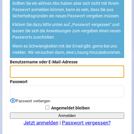
Sollten Sie ein aktives Abo haben aber sich nicht mit Ihrem
Passwort anmelden können, kann es sein, dass Sie aus
Sicherheitsgründen ein neues Passwort vergeben müssen.
Klicken Sie dazu bitte unten auf „Passwort vergessen“ und
lassen Sie sich die Anweisungen zum vergeben eines neuen
Passworts zuschicken.
Wenn es Schwierigkeiten mit der Email gibt, gerne bei uns
melden. Wir versuchen dann, eine Lösung hinzubekommen.
Benutzername oder E-Mail-Adresse
Passwort
Passwort verbergen
Angemeldet bleiben
Jetzt anmelden
|
Passwort vergessen?