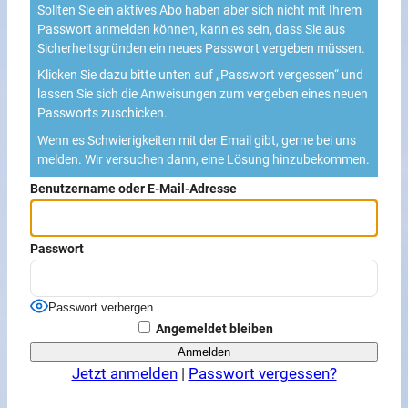
Sollten Sie ein aktives Abo haben aber sich nicht mit Ihrem
Passwort anmelden können, kann es sein, dass Sie aus
Sicherheitsgründen ein neues Passwort vergeben müssen.
Klicken Sie dazu bitte unten auf „Passwort vergessen“ und
lassen Sie sich die Anweisungen zum vergeben eines neuen
Passworts zuschicken.
Wenn es Schwierigkeiten mit der Email gibt, gerne bei uns
melden. Wir versuchen dann, eine Lösung hinzubekommen.
Benutzername oder E-Mail-Adresse
Passwort
Passwort verbergen
Angemeldet bleiben
Jetzt anmelden
|
Passwort vergessen?