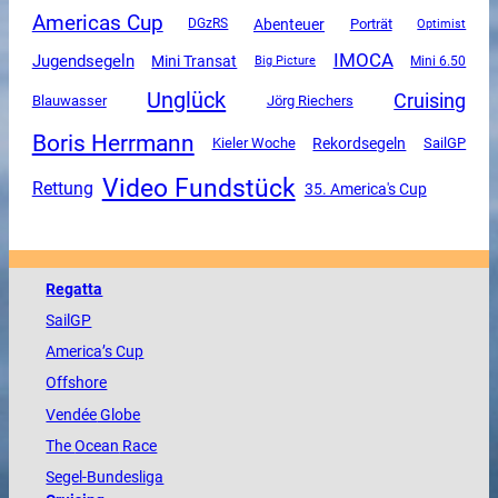
Americas Cup
Abenteuer
DGzRS
Porträt
Optimist
IMOCA
Jugendsegeln
Mini Transat
Mini 6.50
Big Picture
Unglück
Cruising
Blauwasser
Jörg Riechers
Boris Herrmann
Rekordsegeln
SailGP
Kieler Woche
Video Fundstück
Rettung
35. America's Cup
Regatta
SailGP
America
’s Cup
Offshore
Vendée
Globe
The
Ocean
Race
Segel-Bundesliga