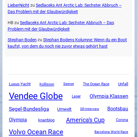
LieberNicht
zu
Sedlaceks Ant Arctic Lab: Sechster Abbruch –
Das Problem mit der Glaubwürdigkeit
HB
zu
Sedlaceks Ant Arctic Lab: Sechster Abbruch – Das
Problem mit der Glaubwürdigkeit
Stephan Boden
zu
Stephan Bodens Kolumne: Wenn du ein Boot
kaufst, von dem du noch nie zuvor etwas gehört hast
Luxus-Yacht
Unfall
Kollision
The Ocean Race
Seenot
Vendee Globe
Olympia Klassen
Laser
Segel-Bundesliga
Bootsbau
Umwelt
SR-Interview
America's Cup
Olympia
knarrblog
Corona
Volvo Ocean Race
Barcelona World Race