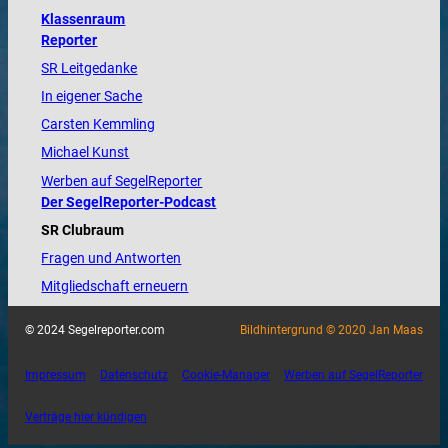
Klassenraum
Reporter
SR Leitgedanke
In eigener Sache
Carsten Kemmling
Michael Kunst
Werben auf SegelReporter
Der SegelReporter-Podcast
SR Clubraum
Fragen und Antworten
Mitgliedschaft erneuern
© 2024 Segelreporter.com
Bildhintergrund © 2020 Jan Maas
Impressum
Datenschutz
Cookie-Manager
Werben auf SegelReporter
Verträge hier kündigen