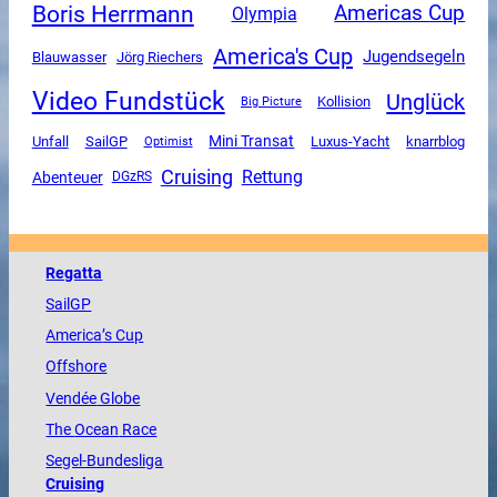
Boris Herrmann
Americas Cup
Olympia
America's Cup
Jugendsegeln
Blauwasser
Jörg Riechers
Video Fundstück
Unglück
Kollision
Big Picture
Mini Transat
Unfall
SailGP
Luxus-Yacht
knarrblog
Optimist
Cruising
Rettung
Abenteuer
DGzRS
Regatta
SailGP
America
’s Cup
Offshore
Vendée
Globe
The
Ocean
Race
Segel-Bundesliga
Cruising