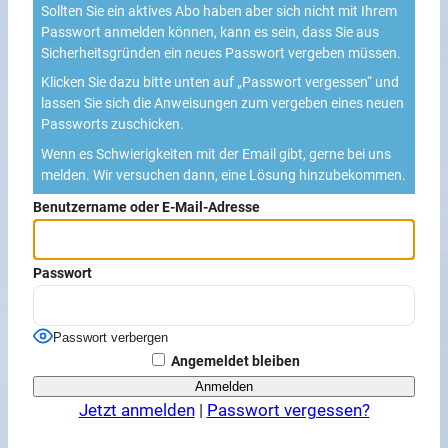
Sollten Sie ein aktives Abo haben aber sich nicht mit Ihrem
Passwort anmelden können, kann es sein, dass Sie aus
Sicherheitsgründen ein neues Passwort vergeben müssen.
Klicken Sie dazu bitte unten auf „Passwort vergessen“ und
lassen Sie sich die Anweisungen zum vergeben eines neuen
Passworts zuschicken.
Wenn es Schwierigkeiten mit der Email gibt, gerne bei uns
melden. Wir versuchen dann, eine Lösung hinzubekommen.
Benutzername oder E-Mail-Adresse
Passwort
Passwort verbergen
Angemeldet bleiben
Jetzt anmelden
|
Passwort vergessen?