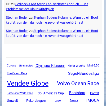
HB
zu
Sedlaceks Ant Arctic Lab: Sechster Abbruch – Das
Problem mit der Glaubwürdigkeit
Stephan Boden
zu
Stephan Bodens Kolumne: Wenn du ein Boot
kaufst, von dem du noch nie zuvor etwas gehört hast
Stephan Boden
zu
Stephan Bodens Kolumne: Wenn du ein Boot
kaufst, von dem du noch nie zuvor etwas gehört hast
Olympia Klassen
Corona
SR-Interview
Kieler Woche
Mini 6.50
Segel-Bundesliga
The Ocean Race
Vendee Globe
Volvo Ocean Race
Bootsbau
35. America's Cup
Porträt
Barcelona World Race
IMOCA
Umwelt
Rekordsegeln
Laser
Seenot