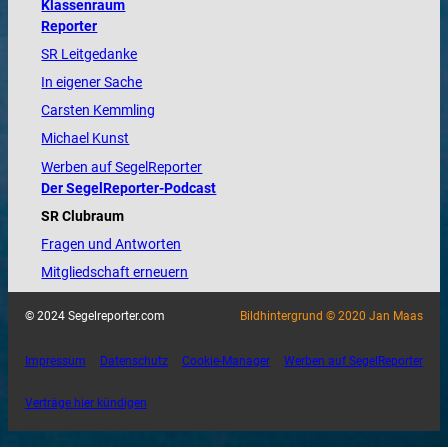
Klassenraum
Reporter
SR Leitgedanke
In eigener Sache
Carsten Kemmling
Michael Kunst
Werben auf SegelReporter
Der SegelReporter-Podcast
SR Clubraum
Fragen und Antworten
Mitgliedschaft erneuern
© 2024 Segelreporter.com
Bildhintergrund © 2020 Jan Maas
Impressum
Datenschutz
Cookie-Manager
Werben auf SegelReporter
Verträge hier kündigen