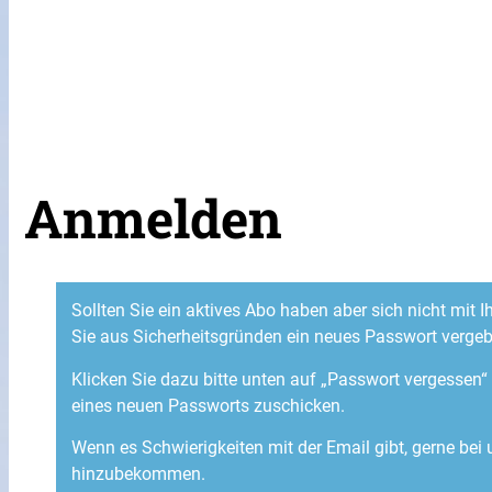
Anmelden
Sollten Sie ein aktives Abo haben aber sich nicht mit
Sie aus Sicherheitsgründen ein neues Passwort verge
Klicken Sie dazu bitte unten auf „Passwort vergessen
eines neuen Passworts zuschicken.
Wenn es Schwierigkeiten mit der Email gibt, gerne bei
hinzubekommen.