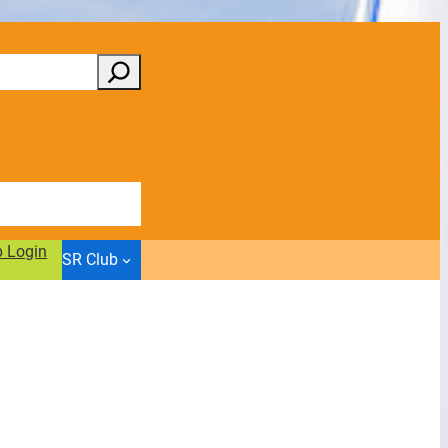
b Login
SR Club