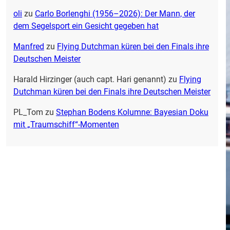
oli
zu
Carlo Borlenghi (1956–2026): Der Mann, der
dem Segelsport ein Gesicht gegeben hat
Manfred
zu
Flying Dutchman küren bei den Finals ihre
Deutschen Meister
Harald Hirzinger (auch capt. Hari genannt)
zu
Flying
Dutchman küren bei den Finals ihre Deutschen Meister
PL_Tom
zu
Stephan Bodens Kolumne: Bayesian Doku
mit „Traumschiff“-Momenten