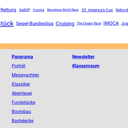
Rettung
SailGP
35. America's Cup
Rekord
Corona
Barcelona World Race
stück
Segel-Bundesliga
Cruising
IMOCA
Jug
The Ocean Race
Panorama
Newsletter
Porträt
Klassenraum
Megayachten
Klassiker
Abenteuer
Fundstücke
Bootsbau
Bastelecke