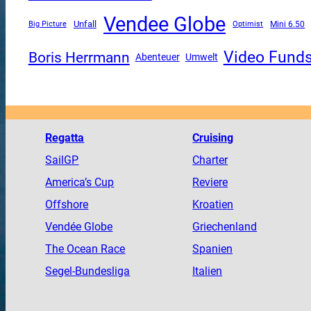
Vendee Globe
Unfall
Mini 6.50
Big Picture
Optimist
Video Fund
Boris Herrmann
Abenteuer
Umwelt
Regatta
Cruising
SailGP
Charter
America
’s Cup
Reviere
Offshore
Kroatien
Vendée
Globe
Griechenland
The
Ocean
Race
Spanien
Segel-Bundesliga
Italien