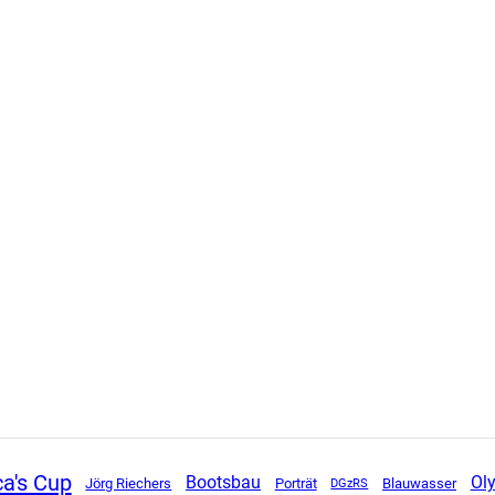
a's Cup
Ol
Bootsbau
Jörg Riechers
Porträt
DGzRS
Blauwasser