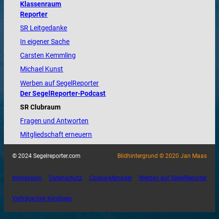
Klassenraum
Reporter
SR Leitgedanke
In eigener Sache
Carsten Kemmling
Michael Kunst
Werben auf SegelReporter
Der SegelReporter-Podcast
SR Clubraum
Fragen und Antworten
Mitgliedschaft erneuern
© 2024 Segelreporter.com
Bildhintergrund © 2020 Jan Maas
Impressum
Datenschutz
Cookie-Manager
Werben auf SegelReporter
Verträge hier kündigen