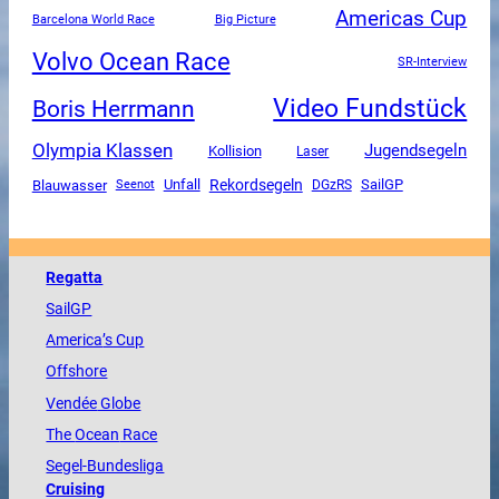
Americas Cup
Barcelona World Race
Big Picture
Volvo Ocean Race
SR-Interview
Video Fundstück
Boris Herrmann
Olympia Klassen
Jugendsegeln
Kollision
Laser
Unfall
Rekordsegeln
SailGP
Blauwasser
DGzRS
Seenot
Regatta
SailGP
America
’s Cup
Offshore
Vendée
Globe
The
Ocean
Race
Segel-Bundesliga
Cruising