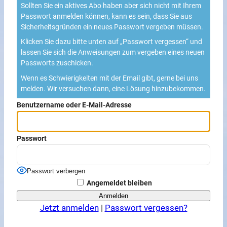
Sollten Sie ein aktives Abo haben aber sich nicht mit Ihrem
Passwort anmelden können, kann es sein, dass Sie aus
Sicherheitsgründen ein neues Passwort vergeben müssen.
Klicken Sie dazu bitte unten auf „Passwort vergessen“ und
lassen Sie sich die Anweisungen zum vergeben eines neuen
Passworts zuschicken.
Wenn es Schwierigkeiten mit der Email gibt, gerne bei uns
melden. Wir versuchen dann, eine Lösung hinzubekommen.
Benutzername oder E-Mail-Adresse
Passwort
Passwort verbergen
Angemeldet bleiben
Jetzt anmelden
|
Passwort vergessen?