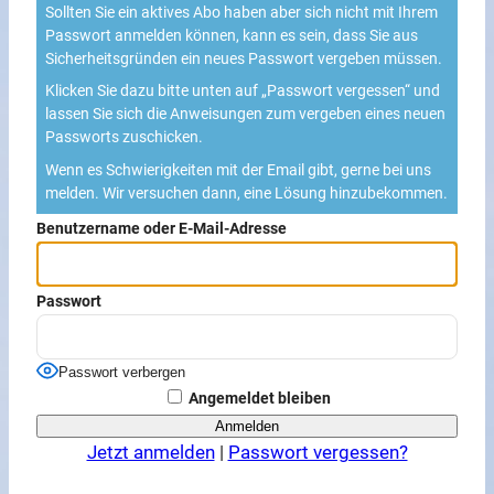
Sollten Sie ein aktives Abo haben aber sich nicht mit Ihrem
Passwort anmelden können, kann es sein, dass Sie aus
Sicherheitsgründen ein neues Passwort vergeben müssen.
Klicken Sie dazu bitte unten auf „Passwort vergessen“ und
lassen Sie sich die Anweisungen zum vergeben eines neuen
Passworts zuschicken.
Wenn es Schwierigkeiten mit der Email gibt, gerne bei uns
melden. Wir versuchen dann, eine Lösung hinzubekommen.
Benutzername oder E-Mail-Adresse
Passwort
Passwort verbergen
Angemeldet bleiben
Jetzt anmelden
|
Passwort vergessen?