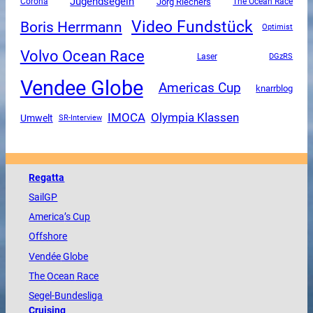
Jugendsegeln
Corona
Jörg Riechers
The Ocean Race
Video Fundstück
Boris Herrmann
Optimist
Volvo Ocean Race
DGzRS
Laser
Vendee Globe
Americas Cup
knarrblog
Olympia Klassen
IMOCA
Umwelt
SR-Interview
Regatta
SailGP
America
’s Cup
Offshore
Vendée
Globe
The
Ocean
Race
Segel-Bundesliga
Cruising