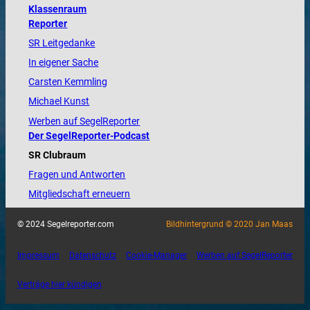
Klassenraum
Reporter
SR Leitgedanke
In eigener Sache
Carsten Kemmling
Michael Kunst
Werben auf SegelReporter
Der SegelReporter-Podcast
SR Clubraum
Fragen und Antworten
Mitgliedschaft erneuern
© 2024 Segelreporter.com
Bildhintergrund © 2020 Jan Maas
Impressum
Datenschutz
Cookie-Manager
Werben auf SegelReporter
Verträge hier kündigen