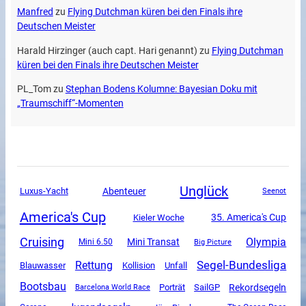
Manfred
zu
Flying Dutchman küren bei den Finals ihre
Deutschen Meister
Harald Hirzinger (auch capt. Hari genannt)
zu
Flying Dutchman
küren bei den Finals ihre Deutschen Meister
PL_Tom
zu
Stephan Bodens Kolumne: Bayesian Doku mit
„Traumschiff“-Momenten
Unglück
Luxus-Yacht
Abenteuer
Seenot
America's Cup
35. America's Cup
Kieler Woche
Cruising
Olympia
Mini Transat
Mini 6.50
Big Picture
Segel-Bundesliga
Rettung
Unfall
Blauwasser
Kollision
Bootsbau
SailGP
Rekordsegeln
Porträt
Barcelona World Race