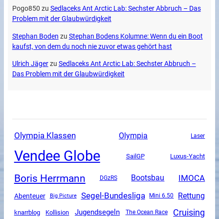
Pogo850
zu
Sedlaceks Ant Arctic Lab: Sechster Abbruch – Das
Problem mit der Glaubwürdigkeit
Stephan Boden
zu
Stephan Bodens Kolumne: Wenn du ein Boot
kaufst, von dem du noch nie zuvor etwas gehört hast
Ulrich Jäger
zu
Sedlaceks Ant Arctic Lab: Sechster Abbruch –
Das Problem mit der Glaubwürdigkeit
Olympia Klassen
Olympia
Laser
Vendee Globe
SailGP
Luxus-Yacht
Boris Herrmann
IMOCA
Bootsbau
DGzRS
Segel-Bundesliga
Rettung
Abenteuer
Mini 6.50
Big Picture
Cruising
Jugendsegeln
knarrblog
Kollision
The Ocean Race