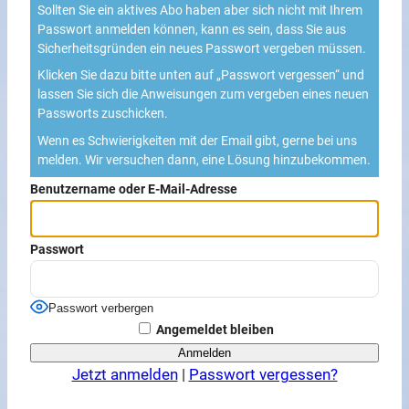
Sollten Sie ein aktives Abo haben aber sich nicht mit Ihrem
Passwort anmelden können, kann es sein, dass Sie aus
Sicherheitsgründen ein neues Passwort vergeben müssen.
Klicken Sie dazu bitte unten auf „Passwort vergessen“ und
lassen Sie sich die Anweisungen zum vergeben eines neuen
Passworts zuschicken.
Wenn es Schwierigkeiten mit der Email gibt, gerne bei uns
melden. Wir versuchen dann, eine Lösung hinzubekommen.
Benutzername oder E-Mail-Adresse
Passwort
Passwort verbergen
Angemeldet bleiben
Jetzt anmelden
|
Passwort vergessen?