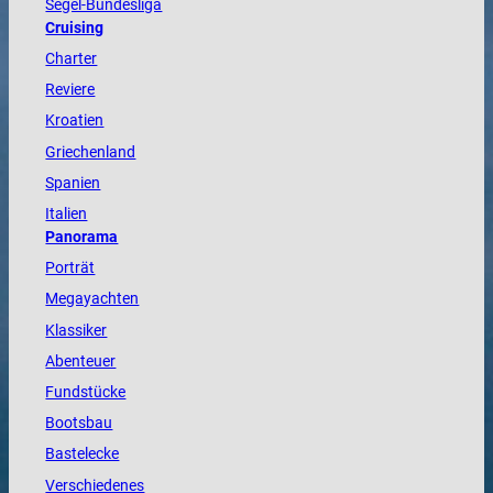
Segel-Bundesliga
Cruising
Charter
Reviere
Kroatien
Griechenland
Spanien
Italien
Panorama
Porträt
Megayachten
Klassiker
Abenteuer
Fundstücke
Bootsbau
Bastelecke
Verschiedenes