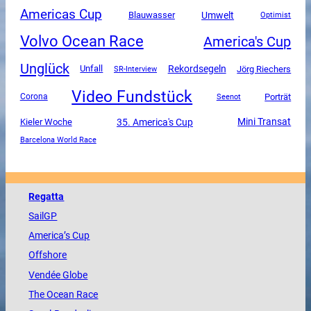
Americas Cup
Umwelt
Blauwasser
Optimist
Volvo Ocean Race
America's Cup
Unglück
Unfall
Rekordsegeln
SR-Interview
Jörg Riechers
Video Fundstück
Corona
Porträt
Seenot
Mini Transat
35. America's Cup
Kieler Woche
Barcelona World Race
Regatta
SailGP
America
’s Cup
Offshore
Vendée
Globe
The
Ocean
Race