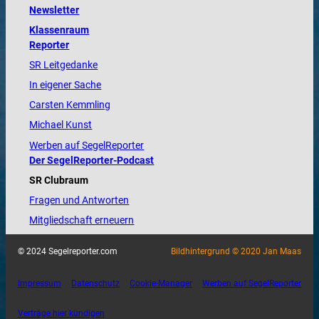
Newsletter
Klassenraum
Reporter
SR Leitgedanke
In eigener Sache
Carsten Kemmling
Michael Kunst
Werben auf SegelReporter
Der SegelReporter-Podcast
SR Clubraum
Fragen und Antworten
Mitgliedschaft erneuern
© 2024 Segelreporter.com
Bildhintergrund © 2020 Jan Maas
Impressum
Datenschutz
Cookie-Manager
Werben auf SegelReporter
Verträge hier kündigen