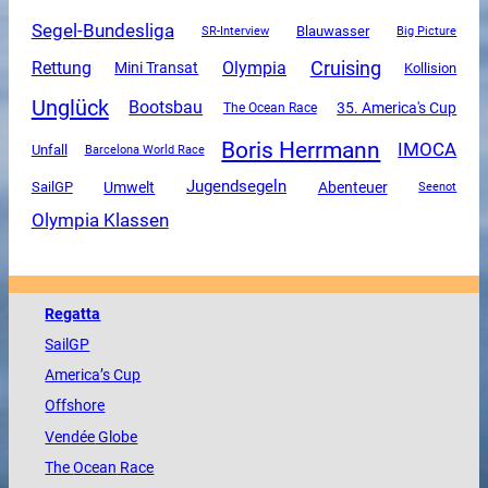
Segel-Bundesliga
SR-Interview
Blauwasser
Big Picture
Cruising
Rettung
Olympia
Mini Transat
Kollision
Unglück
Bootsbau
35. America's Cup
The Ocean Race
Boris Herrmann
IMOCA
Unfall
Barcelona World Race
Jugendsegeln
SailGP
Umwelt
Abenteuer
Seenot
Olympia Klassen
Regatta
SailGP
America
’s Cup
Offshore
Vendée
Globe
The
Ocean
Race