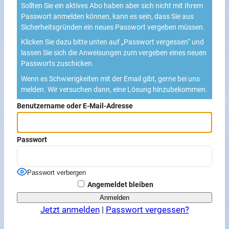
Sollten Sie ein aktives Abo haben aber sich nicht mit Ihrem
Passwort anmelden können, kann es sein, dass Sie aus
Sicherheitsgründen ein neues Passwort vergeben müssen.
Klicken Sie dazu bitte unten auf „Passwort vergessen“ und
lassen Sie sich die Anweisungen zum vergeben eines neuen
Passworts zuschicken.
Wenn es Schwierigkeiten mit der Email gibt, gerne bei uns
melden. Wir versuchen dann, eine Lösung hinzubekommen.
Benutzername oder E-Mail-Adresse
Passwort
Passwort verbergen
Angemeldet bleiben
Jetzt anmelden
|
Passwort vergessen?