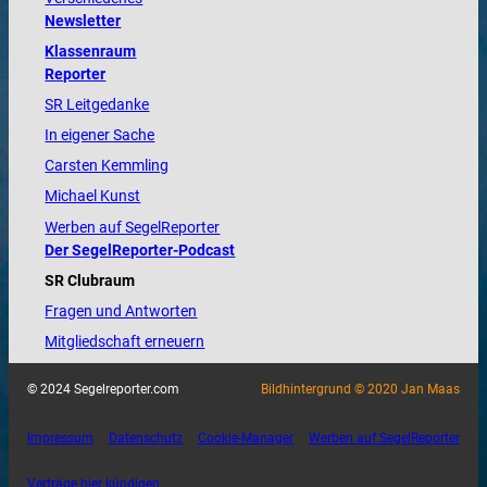
Newsletter
Klassenraum
Reporter
SR Leitgedanke
In eigener Sache
Carsten Kemmling
Michael Kunst
Werben auf SegelReporter
Der SegelReporter-Podcast
SR Clubraum
Fragen und Antworten
Mitgliedschaft erneuern
© 2024 Segelreporter.com
Bildhintergrund © 2020 Jan Maas
Impressum
Datenschutz
Cookie-Manager
Werben auf SegelReporter
Verträge hier kündigen