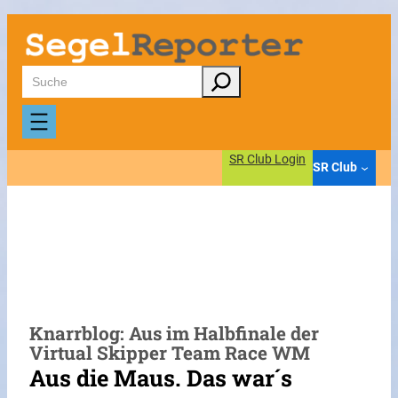
Zum
Inhalt
springen
Suchen
SR Club Login
SR Club
Knarrblog: Aus im Halbfinale der
Virtual Skipper Team Race WM
Aus die Maus. Das war´s