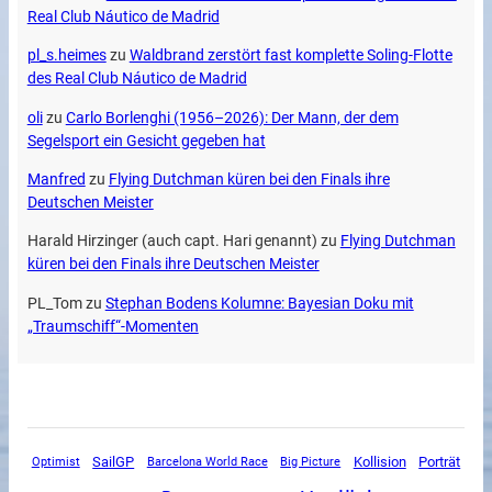
Real Club Náutico de Madrid
pl_s.heimes
zu
Waldbrand zerstört fast komplette Soling-Flotte
des Real Club Náutico de Madrid
oli
zu
Carlo Borlenghi (1956–2026): Der Mann, der dem
Segelsport ein Gesicht gegeben hat
Manfred
zu
Flying Dutchman küren bei den Finals ihre
Deutschen Meister
Harald Hirzinger (auch capt. Hari genannt)
zu
Flying Dutchman
küren bei den Finals ihre Deutschen Meister
PL_Tom
zu
Stephan Bodens Kolumne: Bayesian Doku mit
„Traumschiff“-Momenten
SailGP
Kollision
Porträt
Optimist
Barcelona World Race
Big Picture