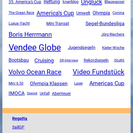
Unglück
Rettung
35. America's Cup
knarrblog
Blauwasser
America's Cup
Olympia
Umwelt
The Ocean Race
Corona
Segel-Bundesliga
Mini Transat
Luxus-Yacht
Boris Herrmann
Jörg Riechers
Vendee Globe
Jugendsegeln
Kieler Woche
Cruising
Bootsbau
Rekordsegeln
SR-Interview
DGzRS
Video Fundstück
Volvo Ocean Race
Americas Cup
Olympia Klassen
Mini 6.50
Laser
IMOCA
Unfall
Abenteuer
Seenot
Regatta
SailGP