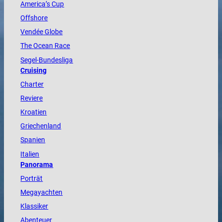
America
’s Cup
Offshore
Vendée
Globe
The
Ocean
Race
Segel-Bundesliga
Cruising
Charter
Reviere
Kroatien
Griechenland
Spanien
Italien
Panorama
Porträt
Megayachten
Klassiker
Abenteuer