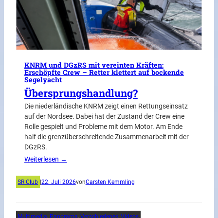
KNRM und DGzRS mit vereinten Kräften:
Erschöpfte Crew – Retter klettert auf bockende
Segelyacht
Übersprungshandlung?
Die niederländische KNRM zeigt einen Rettungseinsatz
auf der Nordsee. Dabei hat der Zustand der Crew eine
Rolle gespielt und Probleme mit dem Motor. Am Ende
half die grenzüberschreitende Zusammenarbeit mit der
DGzRS.
Weiterlesen →
SR Club
|
22. Juli 2026
von
Carsten Kemmling
Multimedia
, 
Panorama
, 
Verschiedenes
, 
Videos