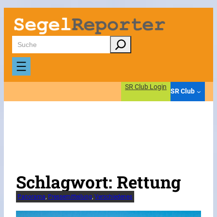
Zum
Inhalt
springen
Suchen
SR Club Login
SR Club
Schlagwort:
Rettung
Panorama
, 
Pressemitteilung
, 
Verschiedenes