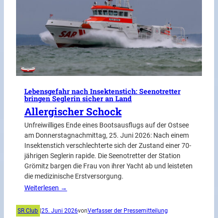
Lebensgefahr nach Insektenstich: Seenotretter
bringen Seglerin sicher an Land
Allergischer Schock
Unfreiwilliges Ende eines Bootsausflugs auf der Ostsee
am Donnerstagnachmittag, 25. Juni 2026: Nach einem
Insektenstich verschlechterte sich der Zustand einer 70-
jährigen Seglerin rapide. Die Seenotretter der Station
Grömitz bargen die Frau von ihrer Yacht ab und leisteten
die medizinische Erstversorgung.
Weiterlesen →
SR Club
|
25. Juni 2026
von
Verfasser der Pressemitteilung