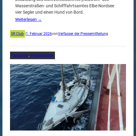
Wasserstraßen- und Schifffahrtsamtes Elbe-Nordsee
vier Segler und einen Hund von Bord.
Weiterlesen →
SR Club
|
1. Februar 2026
von
Verfasser der Pressemitteilung
Panorama
, 
Verschiedenes