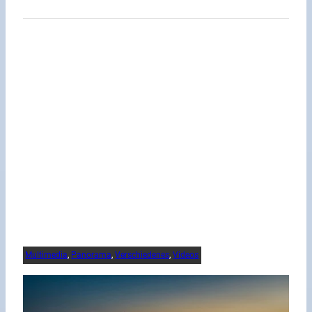
Multimedia
, 
Panorama
, 
Verschiedenes
, 
Videos