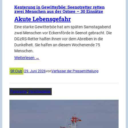
Kenterung in Gewitterböe: Seenotretter retten
zwei Menschen aus der Ostsee – 30 Einsätze
Akute Lebensgefahr
Eine starke Gewitterböe hat am späten Samstagabend
zwei Menschen vor Eckernförde in Seenot gebracht. Die
DGzRS-Retter halfen ihnen vor dem Abreiben in die
Dunkelheit. Sie halfen an diesem Wochenende 75
Menschen.
Weiterlesen →
SR Club
|
29. Juni 2026
von
Verfasser der Pressemitteilung
Panorama
, 
Verschiedenes