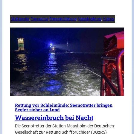
Multimedia
, 
Panorama
, 
Pressemitteilung
, 
Verschiedenes
, 
Videos
Rettung vor Schleimünde: Seenotretter bringen
Segler sicher an Land
Wassereinbruch bei Nacht
Die Seenotretter der Station Maasholm der Deutschen
Gesellschaft zur Rettung Schiffbrüchiger (DGzRS)