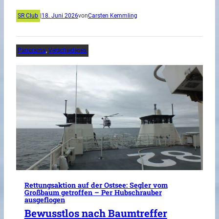
SR Club
|
18. Juni 2026
von
Carsten Kemmling
Panorama
, 
Verschiedenes
Rettungsaktion auf der Ostsee: Segler vom
Großbaum getroffen – Per Hubschrauber
ausgeflogen
Bewusstlos nach Baumtreffer