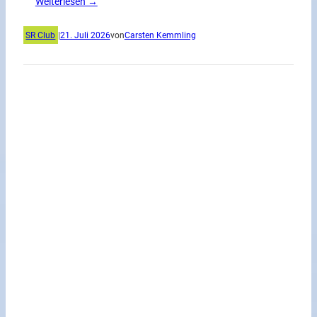
Weiterlesen →
SR Club
|
21. Juli 2026
von
Carsten Kemmling