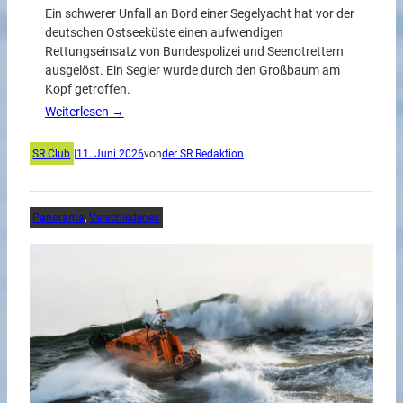
Ein schwerer Unfall an Bord einer Segelyacht hat vor der
deutschen Ostseeküste einen aufwendigen
Rettungseinsatz von Bundespolizei und Seenotrettern
ausgelöst. Ein Segler wurde durch den Großbaum am
Kopf getroffen.
Weiterlesen →
SR Club
|
11. Juni 2026
von
der SR Redaktion
Panorama
, 
Verschiedenes