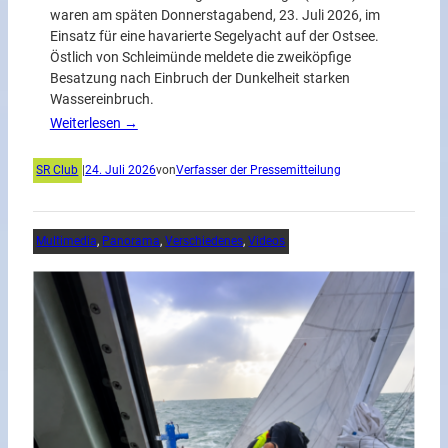
waren am späten Donnerstagabend, 23. Juli 2026, im
Einsatz für eine havarierte Segelyacht auf der Ostsee.
Östlich von Schleimünde meldete die zweiköpfige
Besatzung nach Einbruch der Dunkelheit starken
Wassereinbruch.
Weiterlesen →
SR Club
|
24. Juli 2026
von
Verfasser der Pressemitteilung
Multimedia
, 
Panorama
, 
Verschiedenes
, 
Videos