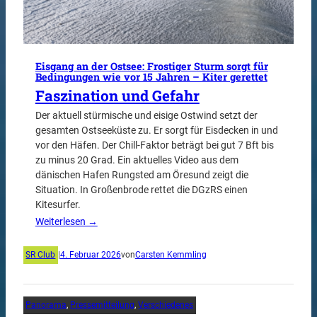
Eisgang an der Ostsee: Frostiger Sturm sorgt für
Bedingungen wie vor 15 Jahren – Kiter gerettet
Faszination und Gefahr
Der aktuell stürmische und eisige Ostwind setzt der
gesamten Ostseeküste zu. Er sorgt für Eisdecken in und
vor den Häfen. Der Chill-Faktor beträgt bei gut 7 Bft bis
zu minus 20 Grad. Ein aktuelles Video aus dem
dänischen Hafen Rungsted am Öresund zeigt die
Situation. In Großenbrode rettet die DGzRS einen
Kitesurfer.
Weiterlesen →
SR Club
|
4. Februar 2026
von
Carsten Kemmling
Panorama
, 
Pressemitteilung
, 
Verschiedenes