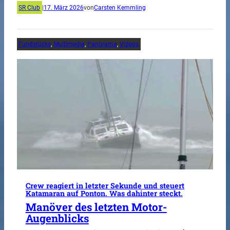
SR Club
|
17. März 2026
von
Carsten Kemmling
Fundstücke
, 
Multimedia
, 
Panorama
, 
Videos
Crew reagiert in letzter Sekunde und steuert
Katamaran auf Ponton. Was dahinter steckt.
Manöver des letzten Motor-
Augenblicks