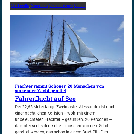
Multimedia
, 
Panorama
, 
Verschiedenes
, 
Videos
Frachter rammt Schoner: 20 Menschen von
sinkender Yacht gerettet
Fahrerflucht auf See
Der 22,65 Meter lange Zweimaster Alessandra ist nach
einer nächtlichen Kollision – wohl mit einem
unbeleuchteten Frachter – gesunken. 20 Personen –
darunter sechs deutsche – mussten von dem Schiff
gerettet werden, das schon in einem Brad-Pitt-Film