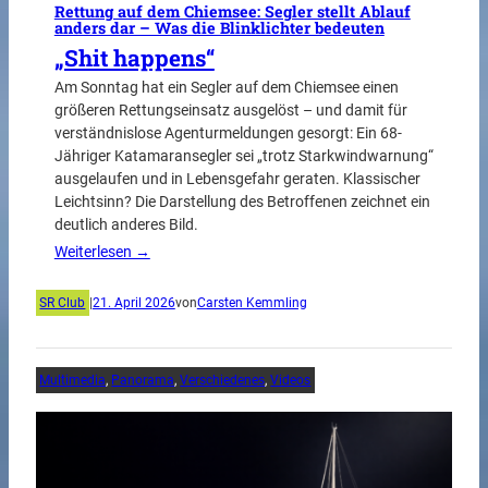
Rettung auf dem Chiemsee: Segler stellt Ablauf
anders dar – Was die Blinklichter bedeuten
„Shit happens“
Am Sonntag hat ein Segler auf dem Chiemsee einen
größeren Rettungseinsatz ausgelöst – und damit für
verständnislose Agenturmeldungen gesorgt: Ein 68-
Jähriger Katamaransegler sei „trotz Starkwindwarnung“
ausgelaufen und in Lebensgefahr geraten. Klassischer
Leichtsinn? Die Darstellung des Betroffenen zeichnet ein
deutlich anderes Bild.
Weiterlesen →
SR Club
|
21. April 2026
von
Carsten Kemmling
Multimedia
, 
Panorama
, 
Verschiedenes
, 
Videos