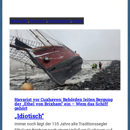
Multimedia
, 
Panorama
, 
Verschiedenes
, 
Videos
Havarist vor Cuxhaven: Behörden leiten Bergung
der „Ethel von Brixham“ ein – Wem das Schiff
gehört
„Idiotisch“
Immer noch liegt der 135 Jahre alte Traditionssegler