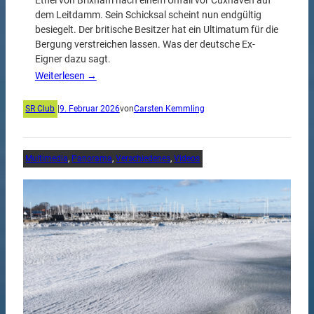
Ethel von Brixham nach einem Unfall vor Cuxhaven auf
dem Leitdamm. Sein Schicksal scheint nun endgültig
besiegelt. Der britische Besitzer hat ein Ultimatum für die
Bergung verstreichen lassen. Was der deutsche Ex-
Eigner dazu sagt.
Weiterlesen →
SR Club
|
9. Februar 2026
von
Carsten Kemmling
Multimedia
, 
Panorama
, 
Verschiedenes
, 
Videos