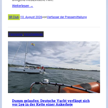
Weiterlesen →
SR Club
|
10. August 2026
von
Verfasser der Pressemitteilung
Panorama
, 
Verschiedenes
Dumm gelaufen: Deutsche Yacht verfängt sich
vor Lyø in der Kette einer Ankerboje