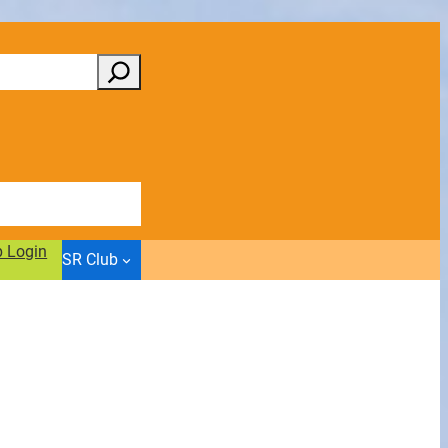
b Login
SR Club