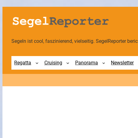
Zum
Inhalt
springen
Segeln ist cool, faszinierend, vielseitig. SegelReporter berich
Regatta
Cruising
Panorama
Newsletter