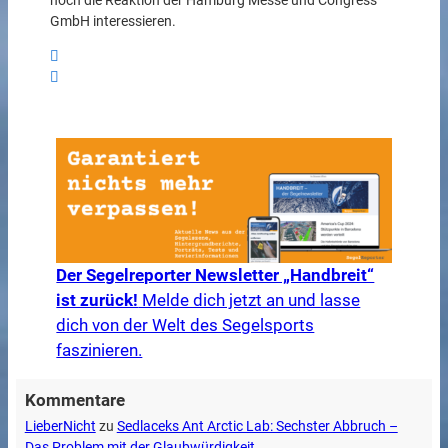
noch die Reaktion der Hamburg Messe und Congress
GmbH interessieren.
Der Segelreporter Newsletter „Handbreit“
ist zurück!
Melde dich jetzt an und lasse
dich von der Welt des Segelsports
faszinieren.
Kommentare
LieberNicht
zu
Sedlaceks Ant Arctic Lab: Sechster Abbruch –
Das Problem mit der Glaubwürdigkeit