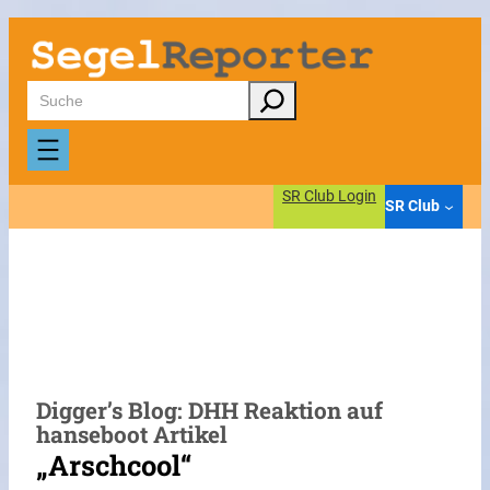
Zum
Inhalt
springen
Suchen
SR Club Login
SR Club
Digger’s Blog: DHH Reaktion auf
hanseboot Artikel
„Arschcool“