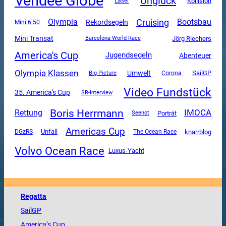
Vendee Globe
Unglück
Kollision
Laser
Cruising
Olympia
Bootsbau
Rekordsegeln
Mini 6.50
Mini Transat
Jörg Riechers
Barcelona World Race
America's Cup
Jugendsegeln
Abenteuer
Olympia Klassen
Umwelt
SailGP
Corona
Big Picture
Video Fundstück
35. America's Cup
SR-Interview
Boris Herrmann
Rettung
IMOCA
Porträt
Seenot
Americas Cup
Unfall
DGzRS
The Ocean Race
knarrblog
Volvo Ocean Race
Luxus-Yacht
Regatta
SailGP
America
’s Cup