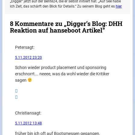
„Digger“ jetzt auf der Bente24, die er selbst initiiert hat. „Auf See habe
ich Zeit, das schärft den Blick für Details.“ Zu seinem Blog geht es
hier
8 Kommentare zu „Digger’s Blog: DHH
Reaktion auf hanseboot Artikel“
Peter
sagt:
5.11.2012 23:20
Schon wieder product placement und sponsoring
erschnorrt…. neeee, was da wohl wieder die Kritiker
sagen
Christian
sagt:
5.11.2012 13:48
früher bin ich oft auf Bootsmessen gegangen,