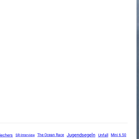
Jugendsegeln
Unfall
iechers
SR-Interview
The Ocean Race
Mini 6.50