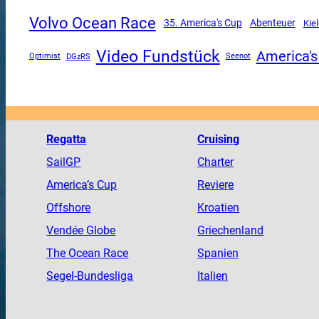
Volvo Ocean Race
35. America's Cup
Abenteuer
Kie
Video Fundstück
America's
DGzRS
Optimist
Seenot
Regatta
Cruising
SailGP
Charter
America
’s Cup
Reviere
Offshore
Kroatien
Vendée
Globe
Griechenland
The
Ocean
Race
Spanien
Segel-Bundesliga
Italien