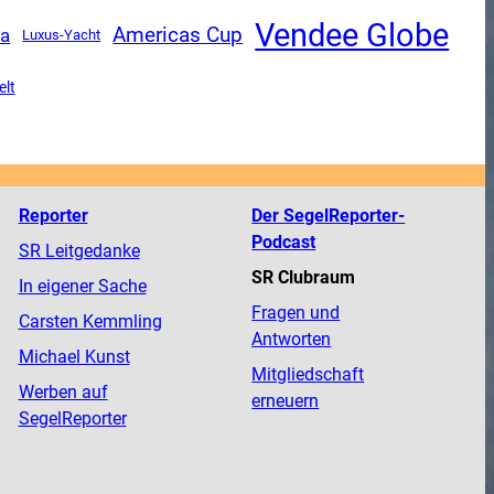
Vendee Globe
Americas Cup
ga
Luxus-Yacht
lt
Reporter
Der SegelReporter-
Podcast
SR Leitgedanke
SR Clubraum
In eigener Sache
Fragen und
Carsten Kemmling
Antworten
Michael Kunst
Mitgliedschaft
Werben auf
erneuern
SegelReporter