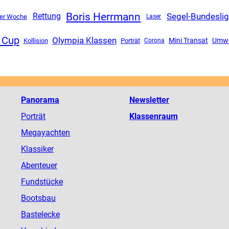
Boris Herrmann
Segel-Bundesli
Rettung
ler Woche
Laser
 Cup
Olympia Klassen
Mini Transat
Umwe
Kollision
Porträt
Corona
Panorama
Newsletter
Porträt
Klassenraum
Megayachten
Klassiker
Abenteuer
Fundstücke
Bootsbau
Bastelecke