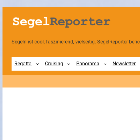
Zum
Inhalt
springen
Segeln ist cool, faszinierend, vielseitig. SegelReporter berich
Regatta
Cruising
Panorama
Newsletter