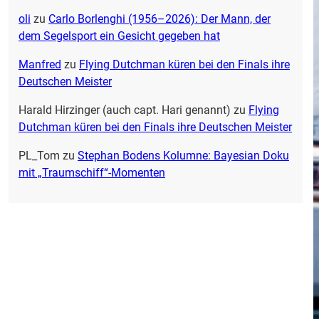
oli
zu
Carlo Borlenghi (1956–2026): Der Mann, der
dem Segelsport ein Gesicht gegeben hat
Manfred
zu
Flying Dutchman küren bei den Finals ihre
Deutschen Meister
Harald Hirzinger (auch capt. Hari genannt)
zu
Flying
Dutchman küren bei den Finals ihre Deutschen Meister
PL_Tom
zu
Stephan Bodens Kolumne: Bayesian Doku
mit „Traumschiff“-Momenten