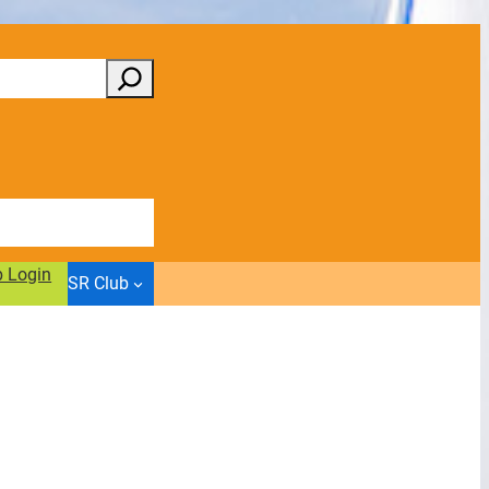
b Login
SR Club