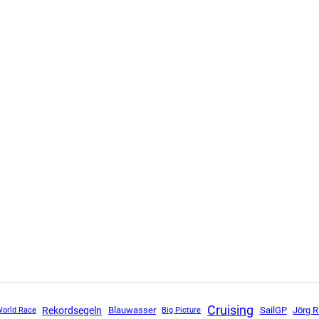
Cruising
Rekordsegeln
SailGP
Blauwasser
Jörg R
World Race
Big Picture