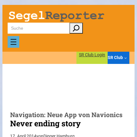
Zum
Inhalt
springen
Suchen
SR Club Login
SR Club
Navigation: Neue App von Navionics
Never ending story
17. April 2014
von
Digger Hamburg