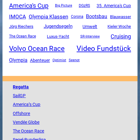
America's Cup
35. America's Cup
DGzRS
Big Picture
Olympia Klassen
IMOCA
Bootsbau
Corona
Blauwasser
Jugendsegeln
Umwelt
Jörg Riechers
Kieler Woche
Cruising
Luxus-Yacht
The Ocean Race
SR-Interview
Video Fundstück
Volvo Ocean Race
Olympia
Abenteuer
Optimist
Seenot
Regatta
SailGP
America
’s Cup
Offshore
Vendée
Globe
The
Ocean
Race
Segel-Bundesliga