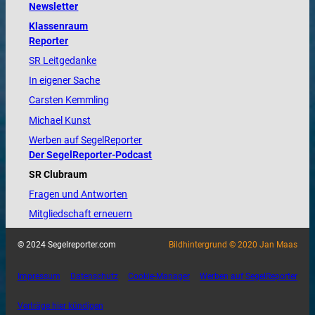
Newsletter
Klassenraum
Reporter
SR Leitgedanke
In eigener Sache
Carsten Kemmling
Michael Kunst
Werben auf SegelReporter
Der SegelReporter-Podcast
SR Clubraum
Fragen und Antworten
Mitgliedschaft erneuern
© 2024 Segelreporter.com
Bildhintergrund © 2020 Jan Maas
Impressum
Datenschutz
Cookie-Manager
Werben auf SegelReporter
Verträge hier kündigen