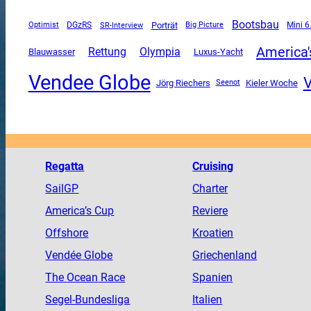
Bootsbau
DGzRS
SR-Interview
Porträt
Mini 6
Optimist
Big Picture
America'
Rettung
Olympia
Luxus-Yacht
Blauwasser
Vendee Globe
V
Jörg Riechers
Kieler Woche
Seenot
Regatta
Cruising
SailGP
Charter
America
’s Cup
Reviere
Offshore
Kroatien
Vendée
Globe
Griechenland
The
Ocean
Race
Spanien
Segel-Bundesliga
Italien