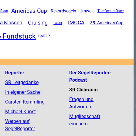
Americas Cup
Rekordsegeln
Umwelt
The Ocean Race
 Race
a Klassen
Cruising
IMOCA
35. America's Cup
Laser
o Fundstück
SailGP
Reporter
Der SegelReporter-
Podcast
SR Leitgedanke
SR Clubraum
In eigener Sache
Fragen und
Carsten Kemmling
Antworten
Michael Kunst
Mitgliedschaft
Werben auf
erneuern
SegelReporter