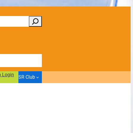
b Login
SR Club