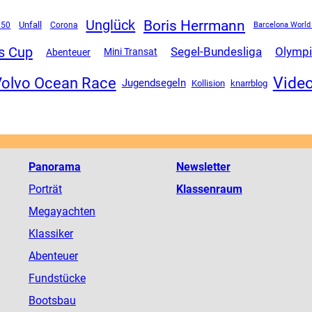
Boris Herrmann
Unglück
Unfall
.50
Corona
Barcelona World
s Cup
Segel-Bundesliga
Olympi
Mini Transat
Abenteuer
Vide
olvo Ocean Race
Jugendsegeln
Kollision
knarrblog
Panorama
Newsletter
Porträt
Klassenraum
Megayachten
Klassiker
Abenteuer
Fundstücke
Bootsbau