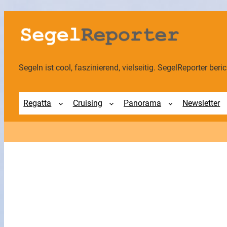
Zum
Inhalt
springen
Segeln ist cool, faszinierend, vielseitig. SegelReporter berich
Regatta
Cruising
Panorama
Newsletter