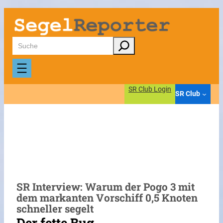
Zum
Inhalt
springen
Suchen
SR Club Login
SR Club
SR Interview: Warum der Pogo 3 mit
dem markanten Vorschiff 0,5 Knoten
schneller segelt
Der fette Bug