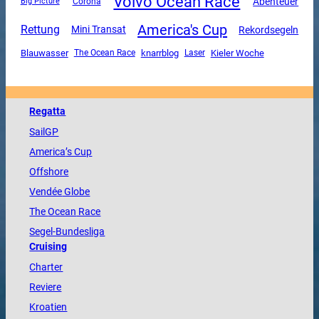
Volvo Ocean Race
Abenteuer
Corona
Big Picture
America's Cup
Rettung
Mini Transat
Rekordsegeln
Blauwasser
The Ocean Race
knarrblog
Kieler Woche
Laser
Regatta
SailGP
America
’s Cup
Offshore
Vendée
Globe
The
Ocean
Race
Segel-Bundesliga
Cruising
Charter
Reviere
Kroatien