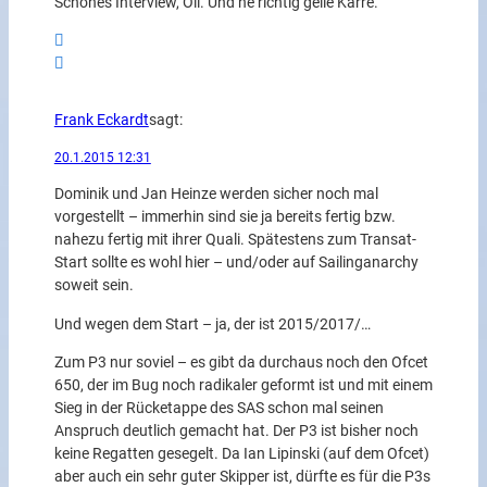
Schönes Interview, Oli. Und ne richtig geile Karre.
Frank Eckardt
sagt:
20.1.2015 12:31
Dominik und Jan Heinze werden sicher noch mal
vorgestellt – immerhin sind sie ja bereits fertig bzw.
nahezu fertig mit ihrer Quali. Spätestens zum Transat-
Start sollte es wohl hier – und/oder auf Sailinganarchy
soweit sein.
Und wegen dem Start – ja, der ist 2015/2017/…
Zum P3 nur soviel – es gibt da durchaus noch den Ofcet
650, der im Bug noch radikaler geformt ist und mit einem
Sieg in der Rücketappe des SAS schon mal seinen
Anspruch deutlich gemacht hat. Der P3 ist bisher noch
keine Regatten gesegelt. Da Ian Lipinski (auf dem Ofcet)
aber auch ein sehr guter Skipper ist, dürfte es für die P3s