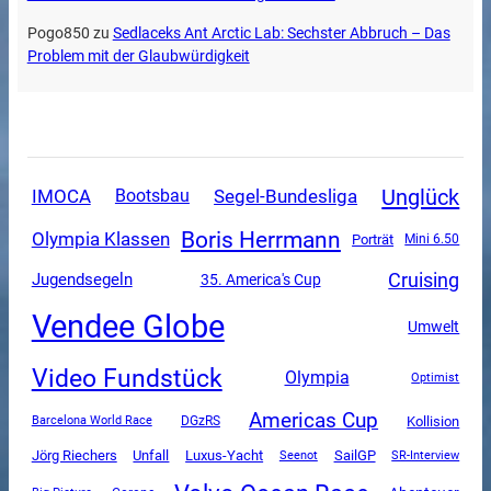
Pogo850
zu
Sedlaceks Ant Arctic Lab: Sechster Abbruch – Das
Problem mit der Glaubwürdigkeit
Unglück
Segel-Bundesliga
IMOCA
Bootsbau
Boris Herrmann
Olympia Klassen
Porträt
Mini 6.50
Cruising
Jugendsegeln
35. America's Cup
Vendee Globe
Umwelt
Video Fundstück
Olympia
Optimist
Americas Cup
DGzRS
Kollision
Barcelona World Race
Unfall
Luxus-Yacht
SailGP
Jörg Riechers
SR-Interview
Seenot