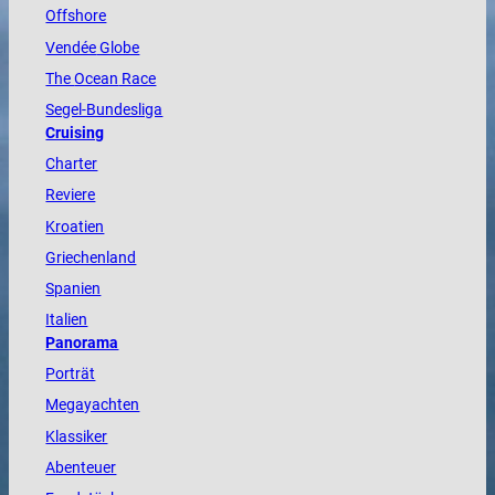
Offshore
Vendée
Globe
The
Ocean
Race
Segel-Bundesliga
Cruising
Charter
Reviere
Kroatien
Griechenland
Spanien
Italien
Panorama
Porträt
Megayachten
Klassiker
Abenteuer