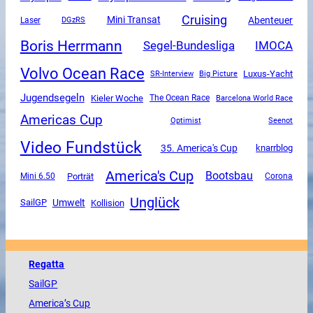
Cruising
Mini Transat
Abenteuer
DGzRS
Laser
Boris Herrmann
Segel-Bundesliga
IMOCA
Volvo Ocean Race
Luxus-Yacht
SR-Interview
Big Picture
Jugendsegeln
Kieler Woche
The Ocean Race
Barcelona World Race
Americas Cup
Optimist
Seenot
Video Fundstück
35. America's Cup
knarrblog
America's Cup
Bootsbau
Mini 6.50
Porträt
Corona
Unglück
SailGP
Umwelt
Kollision
Regatta
SailGP
America
’s Cup