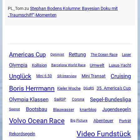
PL_Tom
zu
Stephan Bodens Kolumne: Bayesian Doku mit
„Traumschiff“-Momenten
Americas Cup
Rettung
The Ocean Race
Optimist
Laser
Olympia
Umwelt
Luxus-Yacht
Kollision
Barcelona World Race
Unglück
Cruising
Mini Transat
Mini 6.50
SR-Interview
Boris Herrmann
35. America's Cup
Kieler Woche
DGzRS
Olympia Klassen
Segel-Bundesliga
SailGP
Corona
Bootsbau
Jugendsegeln
Blauwasser
knarrblog
Seenot
Volvo Ocean Race
Abenteuer
Porträt
Big Picture
Video Fundstück
Rekordsegeln