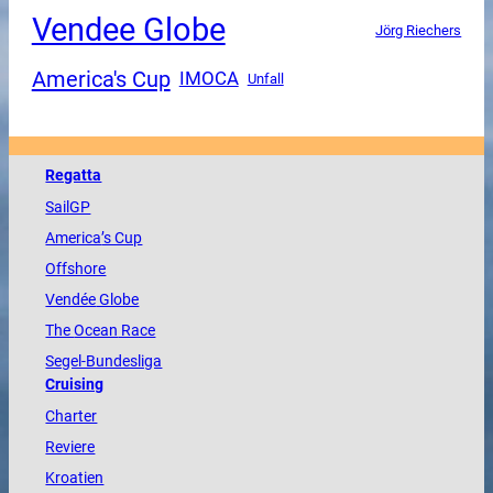
Vendee Globe
Jörg Riechers
America's Cup
IMOCA
Unfall
Regatta
SailGP
America
’s Cup
Offshore
Vendée
Globe
The
Ocean
Race
Segel-Bundesliga
Cruising
Charter
Reviere
Kroatien