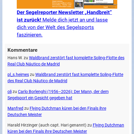
Der Segelreporter Newsletter „Handbreit“
ist zurück!
Melde dich jetzt an und lasse
dich von der Welt des Segelsports
faszinieren.
Kommentare
Hans W.
zu
Waldbrand zerstört fast komplette Soling-Flotte des
Real Club Náutico de Madrid
pl_s.heimes
zu
Waldbrand zerstört fast komplette Soling-Flotte
des Real Club Náutico de Madrid
oli
zu
Carlo Borlenghi (1956–2026): Der Mann, der dem
Segelsport ein Gesicht gegeben hat
Manfred
zu
Flying Dutchman küren bei den Finals ihre
Deutschen Meister
Harald Hirzinger (auch capt. Hari genannt)
zu
Flying Dutchman
küren bei den Finals ihre Deutschen Meister