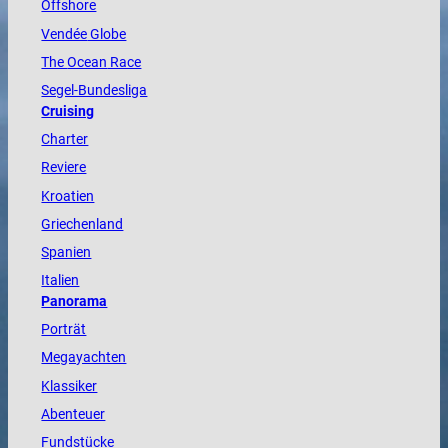
Offshore
Vendée
Globe
The
Ocean
Race
Segel-Bundesliga
Cruising
Charter
Reviere
Kroatien
Griechenland
Spanien
Italien
Panorama
Porträt
Megayachten
Klassiker
Abenteuer
Fundstücke