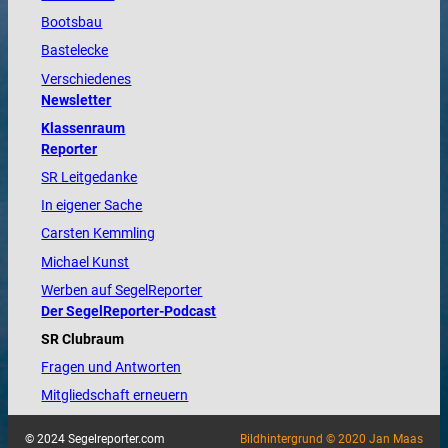
Bootsbau
Bastelecke
Verschiedenes
Newsletter
Klassenraum
Reporter
SR Leitgedanke
In eigener Sache
Carsten Kemmling
Michael Kunst
Werben auf SegelReporter
Der SegelReporter-Podcast
SR Clubraum
Fragen und Antworten
Mitgliedschaft erneuern
© 2024 Segelreporter.com
Bildhintergrund © 2020 Jan Maas