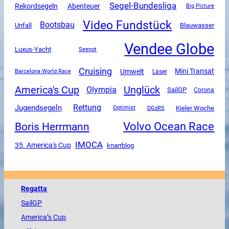
Segel-Bundesliga
Rekordsegeln
Abenteuer
Big Picture
Video Fundstück
Bootsbau
Unfall
Blauwasser
Vendee Globe
Luxus-Yacht
Seenot
Cruising
Mini Transat
Umwelt
Barcelona World Race
Laser
America's Cup
Unglück
Olympia
SailGP
Corona
Rettung
Jugendsegeln
DGzRS
Kieler Woche
Optimist
Volvo Ocean Race
Boris Herrmann
IMOCA
35. America's Cup
knarrblog
Regatta
SailGP
America
’s Cup