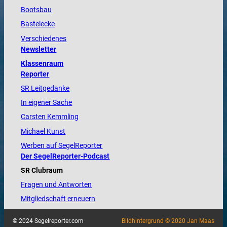
Bootsbau
Bastelecke
Verschiedenes
Newsletter
Klassenraum
Reporter
SR Leitgedanke
In eigener Sache
Carsten Kemmling
Michael Kunst
Werben auf SegelReporter
Der SegelReporter-Podcast
SR Clubraum
Fragen und Antworten
Mitgliedschaft erneuern
© 2024 Segelreporter.com
Bildhintergrund © 2020 Jan Maas