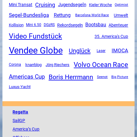
Cruising
Jugendsegeln
Mini Transat
Kieler Woche
Optimist
Segel-Bundesliga
Rettung
Umwelt
Barcelona World Race
Bootsbau
Rekordsegeln
Abenteuer
Kollision
Mini 6.50
DGzRS
Video Fundstück
35. America's Cup
Vendee Globe
Unglück
IMOCA
Laser
Volvo Ocean Race
Corona
knarrblog
Jörg Riechers
Boris Herrmann
Americas Cup
Seenot
Big Picture
Luxus-Yacht
Regatta
SailGP
America
’s Cup