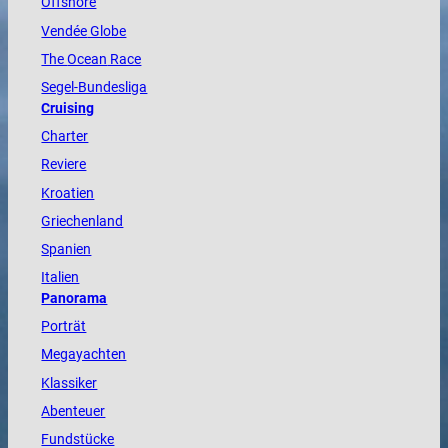
Offshore
Vendée
Globe
The
Ocean
Race
Segel-Bundesliga
Cruising
Charter
Reviere
Kroatien
Griechenland
Spanien
Italien
Panorama
Porträt
Megayachten
Klassiker
Abenteuer
Fundstücke