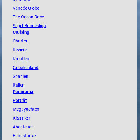
Vendée
Globe
The
Ocean
Race
Segel-Bundesliga
Cruising
Charter
Reviere
Kroatien
Griechenland
Spanien
Italien
Panorama
Porträt
Megayachten
Klassiker
Abenteuer
Fundstücke