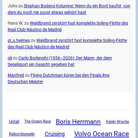
Johs
zu
Stephan Bodens Kolumne: Wenn du ein Boot kaufst, von
dem du noch nie zuvor etwas gehört hast
Hans W.
zu
Waldbrand zerstört fast komplette Soling-Flotte des
Real Club Náutico de Madrid
pl_s.heimes
zu
Waldbrand zerstört fast komplette Soling-Flotte
des Real Club Náutico de Madrid
oli
zu
Carlo Borlenghi (1956–2026): Der Mann, der dem
Segelsport ein Gesicht gegeben hat
Manfred
zu
Flying Dutchman küren bei den Finals ihre
Deutschen Meister
Boris Herrmann
Unfall
The Ocean Race
Kieler Woche
Volvo Ocean Race
Cruising
Rekordsegeln