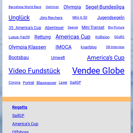
Segel-Bundesliga
Olympia
Barcelona World Race
Optimist
Unglück
Jugendsegeln
Jörg Riechers
Mini 6.50
Mini Transat
35. America's Cup
Abenteuer
Seenot
Big Picture
Americas Cup
Rettung
Luxus-Yacht
Kollision
DGzRS
Olympia Klassen
IMOCA
knarrblog
SR-Interview
America's Cup
Bootsbau
Umwelt
Vendee Globe
Video Fundstück
SailGP
Corona
Porträt
Blauwasser
Laser
Regatta
SailGP
America
’s Cup
Offshore