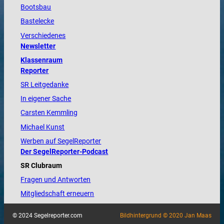
Bootsbau
Bastelecke
Verschiedenes
Newsletter
Klassenraum
Reporter
SR Leitgedanke
In eigener Sache
Carsten Kemmling
Michael Kunst
Werben auf SegelReporter
Der SegelReporter-Podcast
SR Clubraum
Fragen und Antworten
Mitgliedschaft erneuern
© 2024 Segelreporter.com
Bildhintergrund © 2020 Jan Maas