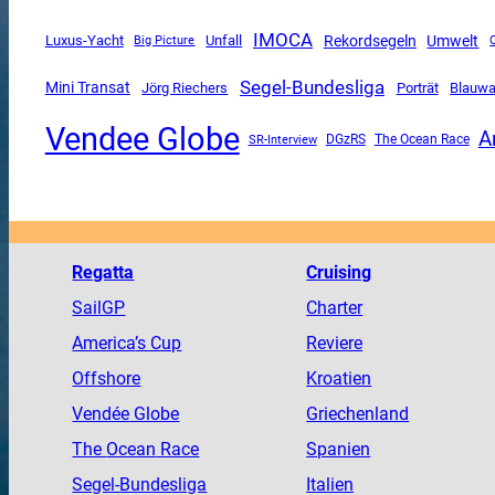
IMOCA
Luxus-Yacht
Unfall
Rekordsegeln
Umwelt
Big Picture
Segel-Bundesliga
Mini Transat
Jörg Riechers
Porträt
Blauwa
Vendee Globe
A
SR-Interview
DGzRS
The Ocean Race
Regatta
Cruising
SailGP
Charter
America
’s Cup
Reviere
Offshore
Kroatien
Vendée
Globe
Griechenland
The
Ocean
Race
Spanien
Segel-Bundesliga
Italien