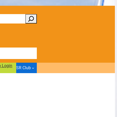
b Login
SR Club