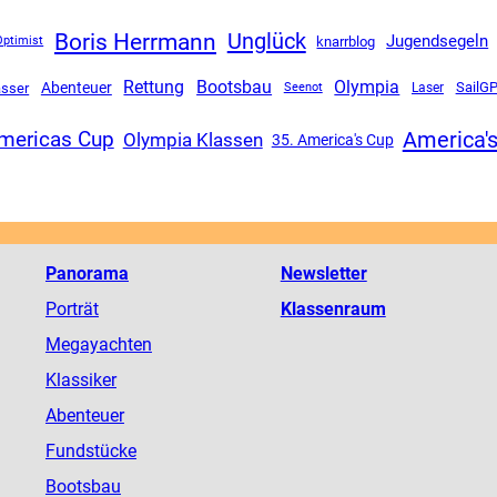
Boris Herrmann
Unglück
Jugendsegeln
knarrblog
Optimist
Rettung
Olympia
Bootsbau
Abenteuer
SailG
sser
Seenot
Laser
America'
mericas Cup
Olympia Klassen
35. America's Cup
Panorama
Newsletter
Porträt
Klassenraum
Megayachten
Klassiker
Abenteuer
Fundstücke
Bootsbau