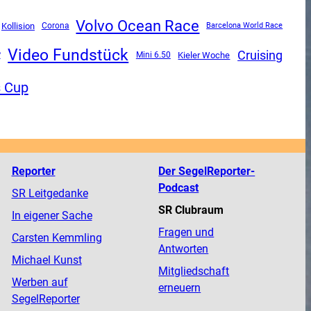
Volvo Ocean Race
Kollision
Corona
Barcelona World Race
Video Fundstück
Cruising
P
Mini 6.50
Kieler Woche
s Cup
Reporter
Der SegelReporter-
Podcast
SR Leitgedanke
SR Clubraum
In eigener Sache
Fragen und
Carsten Kemmling
Antworten
Michael Kunst
Mitgliedschaft
Werben auf
erneuern
SegelReporter