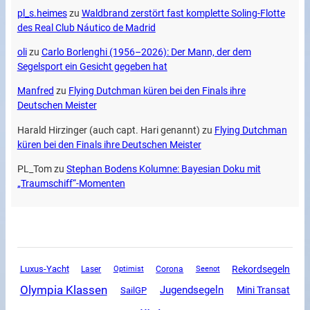
pl_s.heimes
zu
Waldbrand zerstört fast komplette Soling-Flotte
des Real Club Náutico de Madrid
oli
zu
Carlo Borlenghi (1956–2026): Der Mann, der dem
Segelsport ein Gesicht gegeben hat
Manfred
zu
Flying Dutchman küren bei den Finals ihre
Deutschen Meister
Harald Hirzinger (auch capt. Hari genannt)
zu
Flying Dutchman
küren bei den Finals ihre Deutschen Meister
PL_Tom
zu
Stephan Bodens Kolumne: Bayesian Doku mit
„Traumschiff“-Momenten
Luxus-Yacht
Rekordsegeln
Corona
Laser
Optimist
Seenot
Olympia Klassen
Jugendsegeln
Mini Transat
SailGP