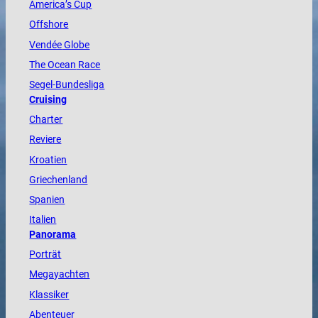
America
’s Cup
Offshore
Vendée
Globe
The
Ocean
Race
Segel-Bundesliga
Cruising
Charter
Reviere
Kroatien
Griechenland
Spanien
Italien
Panorama
Porträt
Megayachten
Klassiker
Abenteuer