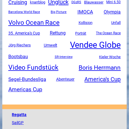
Unglück
Cruising
knarrblog
DGzRS
Blauwasser
Mini 6.50
IMOCA
Olympia
Barcelona World Race
Big Picture
Volvo Ocean Race
Unfall
Kollision
Rettung
35. America's Cup
Porträt
The Ocean Race
Vendee Globe
Umwelt
Jörg Riechers
Bootsbau
SR-Interview
Kieler Woche
Video Fundstück
Boris Herrmann
America's Cup
Segel-Bundesliga
Abenteuer
Americas Cup
Regatta
SailGP