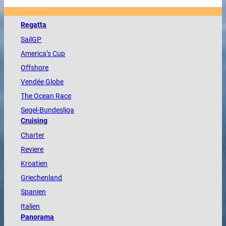
Regatta
SailGP
America
’s Cup
Offshore
Vendée
Globe
The
Ocean
Race
Segel-Bundesliga
Cruising
Charter
Reviere
Kroatien
Griechenland
Spanien
Italien
Panorama