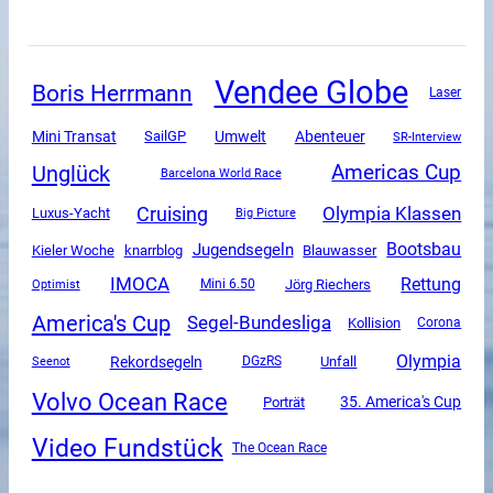
Vendee Globe
Boris Herrmann
Laser
Mini Transat
SailGP
Umwelt
Abenteuer
SR-Interview
Unglück
Americas Cup
Barcelona World Race
Cruising
Olympia Klassen
Luxus-Yacht
Big Picture
Jugendsegeln
Bootsbau
Kieler Woche
knarrblog
Blauwasser
IMOCA
Rettung
Mini 6.50
Jörg Riechers
Optimist
America's Cup
Segel-Bundesliga
Kollision
Corona
Olympia
Rekordsegeln
Unfall
DGzRS
Seenot
Volvo Ocean Race
35. America's Cup
Porträt
Video Fundstück
The Ocean Race