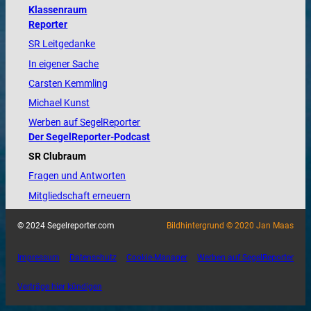
Klassenraum
Reporter
SR Leitgedanke
In eigener Sache
Carsten Kemmling
Michael Kunst
Werben auf SegelReporter
Der SegelReporter-Podcast
SR Clubraum
Fragen und Antworten
Mitgliedschaft erneuern
© 2024 Segelreporter.com
Bildhintergrund © 2020 Jan Maas
Impressum
Datenschutz
Cookie-Manager
Werben auf SegelReporter
Verträge hier kündigen