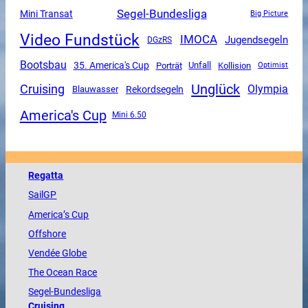
Segel-Bundesliga
Mini Transat
Big Picture
Video Fundstück
IMOCA
Jugendsegeln
DGzRS
Bootsbau
35. America's Cup
Unfall
Porträt
Kollision
Optimist
Unglück
Cruising
Olympia
Rekordsegeln
Blauwasser
America's Cup
Mini 6.50
Regatta
SailGP
America
’s Cup
Offshore
Vendée
Globe
The
Ocean
Race
Segel-Bundesliga
Cruising