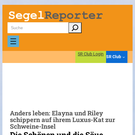
Zum
Inhalt
springen
Suchen
SR Club Login
SR Club
Anders leben: Elayna und Riley
schippern auf ihrem Luxus-Kat zur
Schweine-Insel
Die Schönen und die Säue