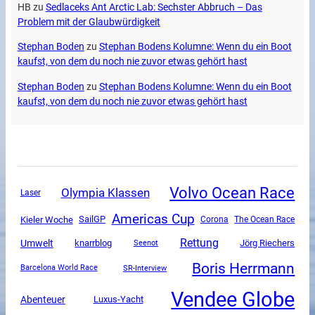
HB
zu
Sedlaceks Ant Arctic Lab: Sechster Abbruch – Das
Problem mit der Glaubwürdigkeit
Stephan Boden
zu
Stephan Bodens Kolumne: Wenn du ein Boot
kaufst, von dem du noch nie zuvor etwas gehört hast
Stephan Boden
zu
Stephan Bodens Kolumne: Wenn du ein Boot
kaufst, von dem du noch nie zuvor etwas gehört hast
Volvo Ocean Race
Olympia Klassen
Laser
Americas Cup
SailGP
Kieler Woche
Corona
The Ocean Race
Rettung
Umwelt
knarrblog
Jörg Riechers
Seenot
Boris Herrmann
SR-Interview
Barcelona World Race
Vendee Globe
Abenteuer
Luxus-Yacht