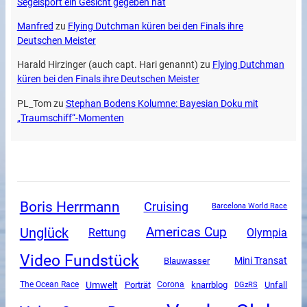
Segelsport ein Gesicht gegeben hat
Manfred
zu
Flying Dutchman küren bei den Finals ihre
Deutschen Meister
Harald Hirzinger (auch capt. Hari genannt)
zu
Flying Dutchman
küren bei den Finals ihre Deutschen Meister
PL_Tom
zu
Stephan Bodens Kolumne: Bayesian Doku mit
„Traumschiff“-Momenten
Boris Herrmann
Cruising
Barcelona World Race
Unglück
Americas Cup
Rettung
Olympia
Video Fundstück
Mini Transat
Blauwasser
Umwelt
Unfall
The Ocean Race
Porträt
Corona
knarrblog
DGzRS