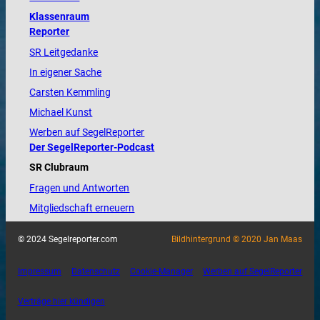
Klassenraum
Reporter
SR Leitgedanke
In eigener Sache
Carsten Kemmling
Michael Kunst
Werben auf SegelReporter
Der SegelReporter-Podcast
SR Clubraum
Fragen und Antworten
Mitgliedschaft erneuern
© 2024 Segelreporter.com
Bildhintergrund © 2020 Jan Maas
Impressum
Datenschutz
Cookie-Manager
Werben auf SegelReporter
Verträge hier kündigen