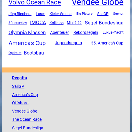
Vendee Globe
Volvo Ocean Race
SailGP
Jörg Riechers
Kieler Woche
Laser
Big Picture
Seenot
Segel-Bundesliga
IMOCA
SR-Interview
Kollision
Mini 6.50
Olympia Klassen
Abenteuer
Rekordsegeln
Luxus-Yacht
America's Cup
Jugendsegeln
35. America's Cup
Bootsbau
Optimist
Regatta
SailGP
America
’s Cup
Offshore
Vendée
Globe
The
Ocean
Race
Segel-Bundesliga