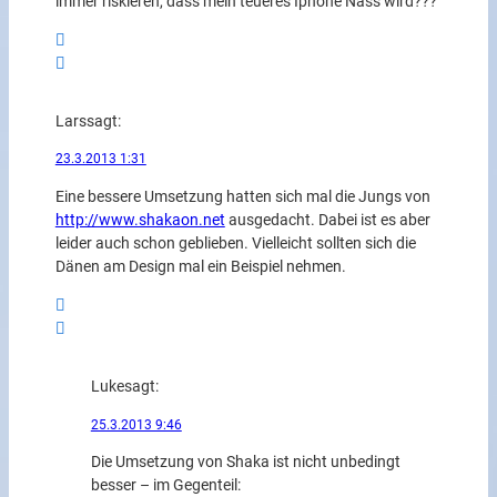
immer riskieren, dass mein teueres Iphone Nass wird???
Lars
sagt:
23.3.2013 1:31
Eine bessere Umsetzung hatten sich mal die Jungs von
http://www.shakaon.net
ausgedacht. Dabei ist es aber
leider auch schon geblieben. Vielleicht sollten sich die
Dänen am Design mal ein Beispiel nehmen.
Luke
sagt:
25.3.2013 9:46
Die Umsetzung von Shaka ist nicht unbedingt
besser – im Gegenteil: