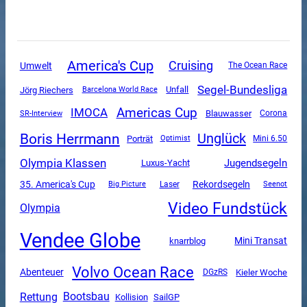
America's Cup
Cruising
Umwelt
The Ocean Race
Segel-Bundesliga
Unfall
Jörg Riechers
Barcelona World Race
Americas Cup
IMOCA
SR-Interview
Blauwasser
Corona
Boris Herrmann
Unglück
Porträt
Mini 6.50
Optimist
Olympia Klassen
Jugendsegeln
Luxus-Yacht
35. America's Cup
Rekordsegeln
Big Picture
Laser
Seenot
Video Fundstück
Olympia
Vendee Globe
Mini Transat
knarrblog
Volvo Ocean Race
Abenteuer
DGzRS
Kieler Woche
Rettung
Bootsbau
SailGP
Kollision