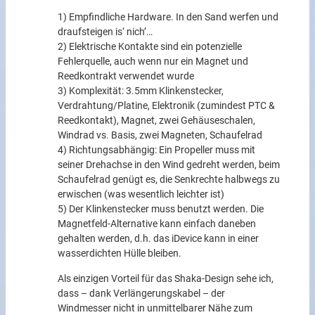
1) Empfindliche Hardware. In den Sand werfen und
draufsteigen is‘ nich’…
2) Elektrische Kontakte sind ein potenzielle
Fehlerquelle, auch wenn nur ein Magnet und
Reedkontrakt verwendet wurde
3) Komplexität: 3.5mm Klinkenstecker,
Verdrahtung/Platine, Elektronik (zumindest PTC &
Reedkontakt), Magnet, zwei Gehäuseschalen,
Windrad vs. Basis, zwei Magneten, Schaufelrad
4) Richtungsabhängig: Ein Propeller muss mit
seiner Drehachse in den Wind gedreht werden, beim
Schaufelrad genügt es, die Senkrechte halbwegs zu
erwischen (was wesentlich leichter ist)
5) Der Klinkenstecker muss benutzt werden. Die
Magnetfeld-Alternative kann einfach daneben
gehalten werden, d.h. das iDevice kann in einer
wasserdichten Hülle bleiben.
Als einzigen Vorteil für das Shaka-Design sehe ich,
dass – dank Verlängerungskabel – der
Windmesser nicht in unmittelbarer Nähe zum