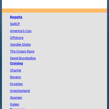
Regatta
SailGP
America
’s Cup
Offshore
Vendée
Globe
The
Ocean
Race
Segel-Bundesliga
Cruising
Charter
Reviere
Kroatien
Griechenland
Spanien
Italien