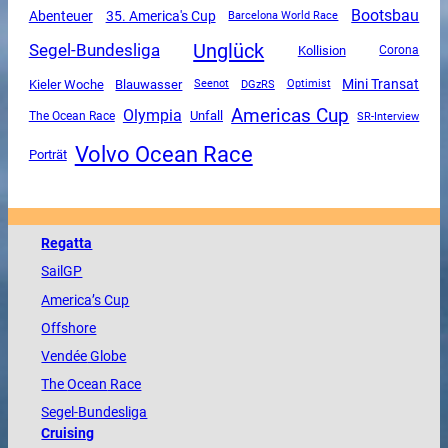
Bootsbau
Abenteuer
35. America's Cup
Barcelona World Race
Unglück
Segel-Bundesliga
Kollision
Corona
Mini Transat
Kieler Woche
Blauwasser
DGzRS
Seenot
Optimist
Americas Cup
Olympia
Unfall
The Ocean Race
SR-Interview
Volvo Ocean Race
Porträt
Regatta
SailGP
America
’s Cup
Offshore
Vendée
Globe
The
Ocean
Race
Segel-Bundesliga
Cruising