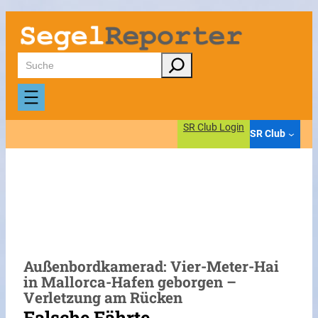
Zum
Inhalt
springen
Suchen
SR Club Login
SR Club
Außenbordkamerad: Vier-Meter-Hai
in Mallorca-Hafen geborgen –
Verletzung am Rücken
Falsche Fährte