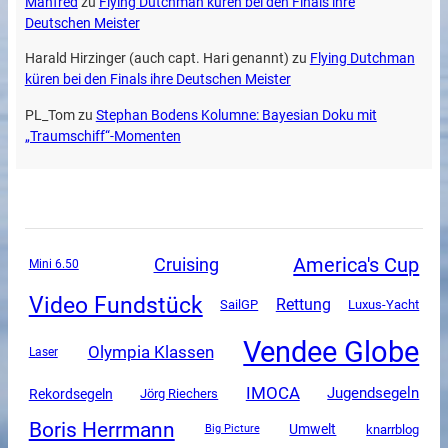
Manfred
zu
Flying Dutchman küren bei den Finals ihre
Deutschen Meister
Harald Hirzinger (auch capt. Hari genannt)
zu
Flying Dutchman
küren bei den Finals ihre Deutschen Meister
PL_Tom
zu
Stephan Bodens Kolumne: Bayesian Doku mit
„Traumschiff“-Momenten
America's Cup
Cruising
Mini 6.50
Video Fundstück
Rettung
SailGP
Luxus-Yacht
Vendee Globe
Olympia Klassen
Laser
IMOCA
Jugendsegeln
Rekordsegeln
Jörg Riechers
Boris Herrmann
Umwelt
knarrblog
Big Picture