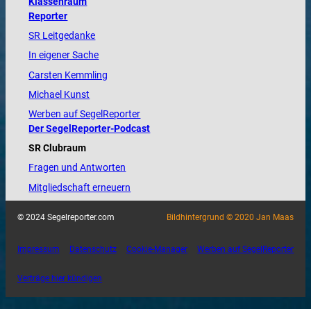
Klassenraum
Reporter
SR Leitgedanke
In eigener Sache
Carsten Kemmling
Michael Kunst
Werben auf SegelReporter
Der SegelReporter-Podcast
SR Clubraum
Fragen und Antworten
Mitgliedschaft erneuern
© 2024 Segelreporter.com
Bildhintergrund © 2020 Jan Maas
Impressum
Datenschutz
Cookie-Manager
Werben auf SegelReporter
Verträge hier kündigen