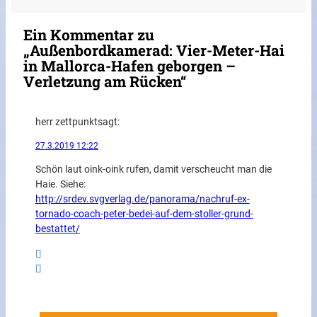
Ein Kommentar zu
„Außenbordkamerad: Vier-Meter-Hai
in Mallorca-Hafen geborgen –
Verletzung am Rücken“
herr zettpunkt
sagt:
27.3.2019 12:22
Schön laut oink-oink rufen, damit verscheucht man die
Haie. Siehe:
http://srdev.svgverlag.de/panorama/nachruf-ex-
tornado-coach-peter-bedei-auf-dem-stoller-grund-
bestattet/