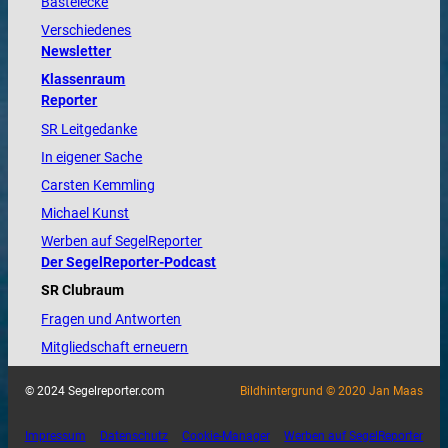
Bastelecke
Verschiedenes
Newsletter
Klassenraum
Reporter
SR Leitgedanke
In eigener Sache
Carsten Kemmling
Michael Kunst
Werben auf SegelReporter
Der SegelReporter-Podcast
SR Clubraum
Fragen und Antworten
Mitgliedschaft erneuern
© 2024 Segelreporter.com
Bildhintergrund © 2020 Jan Maas
Impressum
Datenschutz
Cookie-Manager
Werben auf SegelReporter