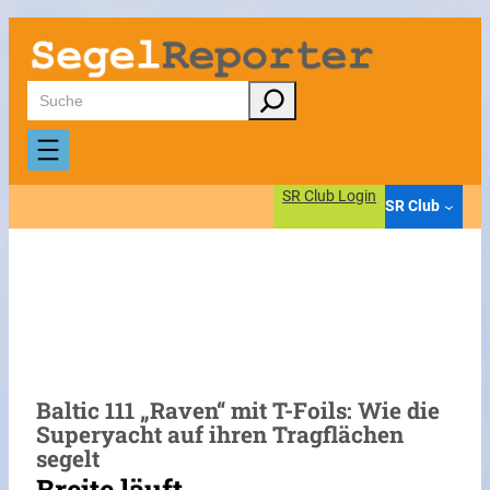
Zum
Inhalt
springen
Suchen
SR Club Login
SR Club
Baltic 111 „Raven“ mit T-Foils: Wie die
Superyacht auf ihren Tragflächen
segelt
Breite läuft