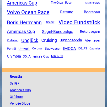
America's Cup
The Ocean Race
SR-Interview
Volvo Ocean Race
Rettung
Bootsbau
Video Fundstück
Boris Herrmann
Seenot
Americas Cup
Segel-Bundesliga
Rekordsegeln
Unglück
Cruising
Jugendsegeln
Abenteuer
Kollision
IMOCA
Umwelt
Porträt
Corona
Blauwasser
DGzRS
Optimist
Olympia
35. America's Cup
Mini 6.50
Regatta
SailGP
America
’s Cup
Offshore
Vendée
Globe