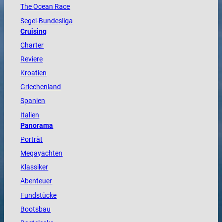
The
Ocean
Race
Segel-Bundesliga
Cruising
Charter
Reviere
Kroatien
Griechenland
Spanien
Italien
Panorama
Porträt
Megayachten
Klassiker
Abenteuer
Fundstücke
Bootsbau