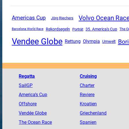
Volvo Ocean Rac
Americas Cup
Jörg Riechers
Rekordsegeln
35. America's Cup
Porträt
The O
Barcelona World Race
Vendee Globe
Bor
Rettung
Olympia
Umwelt
Regatta
Cruising
SailGP
Charter
America
’s Cup
Reviere
Offshore
Kroatien
Vendée
Globe
Griechenland
The
Ocean
Race
Spanien