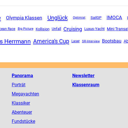
e
Unglück
Olympia Klassen
IMOCA
SailGP
Optimist
Cruising
Mini Transa
Unfall
Luxus-Yacht
cean Race
Kollision
Big Picture
is Herrmann
America's Cup
Bootsbau
Ab
SR-Interview
Laser
Panorama
Newsletter
Porträt
Klassenraum
Megayachten
Klassiker
Abenteuer
Fundstücke