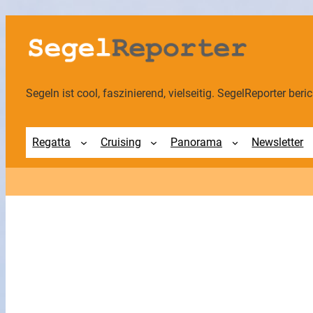
Zum
Inhalt
springen
Segeln ist cool, faszinierend, vielseitig. SegelReporter berich
Regatta
Cruising
Panorama
Newsletter