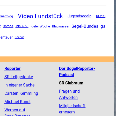
Video Fundstück
Jugendsegeln
knarrblog
DGzRS
Segel-Bundesliga
t
Corona
Mini 6.50
Kieler Woche
Blauwasser
enteuer
Seenot
Reporter
Der SegelReporter-
Podcast
SR Leitgedanke
SR Clubraum
In eigener Sache
Fragen und
Carsten Kemmling
Antworten
Michael Kunst
Mitgliedschaft
Werben auf
erneuern