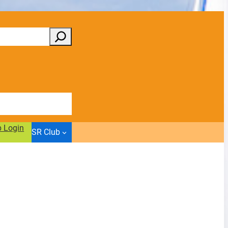
b Login
SR Club