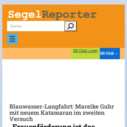
Zum
Inhalt
springen
Suchen
SR Club Login
SR Club
Blauwasser-Langfahrt: Mareike Guhr
mit neuem Katamaran im zweiten
Versuch
„Frauenförderung ist das