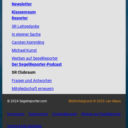
Newsletter
Klassenraum
Reporter
SR Leitgedanke
In eigener Sache
Carsten Kemmling
Michael Kunst
Werben auf SegelReporter
Der SegelReporter-Podcast
SR Clubraum
Fragen und Antworten
Mitgliedschaft erneuern
© 2024 Segelreporter.com
Bildhintergrund © 2020 Jan Maas
Impressum
Datenschutz
Cookie-Manager
Werben auf SegelReporter
Verträge hier kündigen