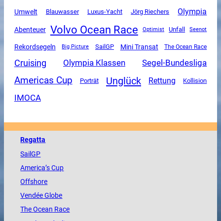
Olympia
Umwelt
Luxus-Yacht
Blauwasser
Jörg Riechers
Volvo Ocean Race
Abenteuer
Unfall
Optimist
Seenot
Mini Transat
Rekordsegeln
SailGP
The Ocean Race
Big Picture
Cruising
Olympia Klassen
Segel-Bundesliga
Unglück
Americas Cup
Rettung
Porträt
Kollision
IMOCA
Regatta
SailGP
America
’s Cup
Offshore
Vendée
Globe
The
Ocean
Race