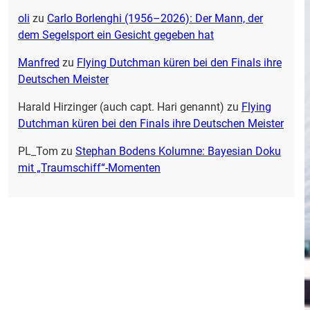
oli
zu
Carlo Borlenghi (1956–2026): Der Mann, der
dem Segelsport ein Gesicht gegeben hat
Manfred
zu
Flying Dutchman küren bei den Finals ihre
Deutschen Meister
Harald Hirzinger (auch capt. Hari genannt)
zu
Flying
Dutchman küren bei den Finals ihre Deutschen Meister
PL_Tom
zu
Stephan Bodens Kolumne: Bayesian Doku
mit „Traumschiff“-Momenten