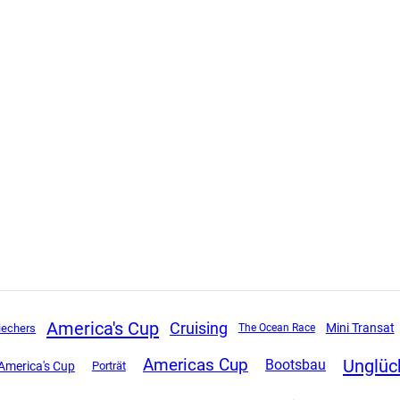
America's Cup
Cruising
Mini Transat
iechers
The Ocean Race
Unglüc
Americas Cup
Bootsbau
America's Cup
Porträt