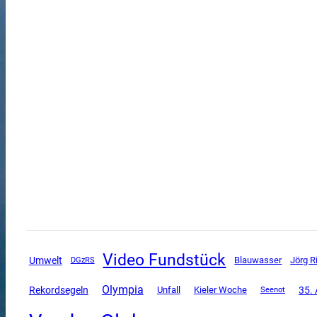
Video Fundstück
Umwelt
DGzRS
Blauwasser
Jörg R
Olympia
Rekordsegeln
Unfall
35. 
Kieler Woche
Seenot