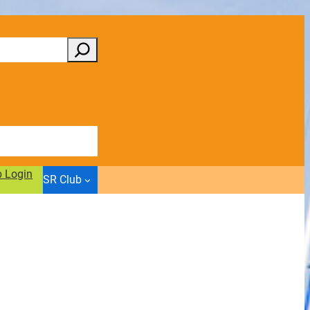
b Login
SR Club