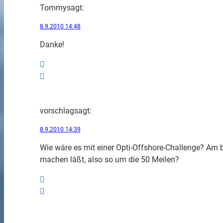
Tommy
sagt:
8.9.2010 14:48
Danke!
vorschlag
sagt:
8.9.2010 14:39
Wie wäre es mit einer Opti-Offshore-Challenge? Am b
machen läßt, also so um die 50 Meilen?