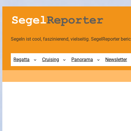
Zum
Inhalt
springen
Segeln ist cool, faszinierend, vielseitig. SegelReporter berich
Regatta
Cruising
Panorama
Newsletter