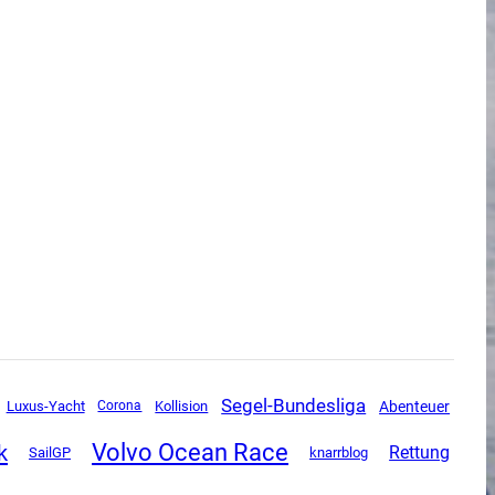
Segel-Bundesliga
Luxus-Yacht
Abenteuer
Corona
Kollision
Volvo Ocean Race
k
Rettung
SailGP
knarrblog