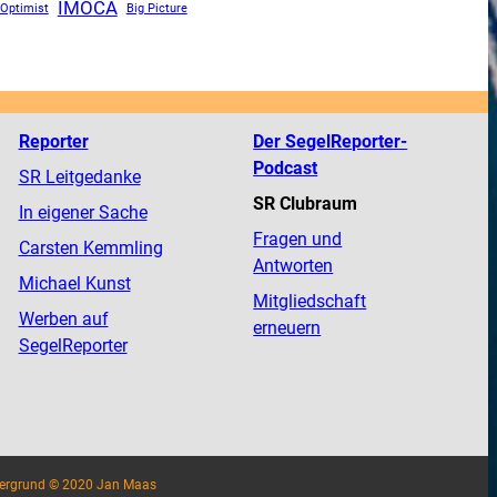
IMOCA
Optimist
Big Picture
Reporter
Der SegelReporter-
Podcast
SR Leitgedanke
SR Clubraum
In eigener Sache
Fragen und
Carsten Kemmling
Antworten
Michael Kunst
Mitgliedschaft
Werben auf
erneuern
SegelReporter
tergrund © 2020 Jan Maas