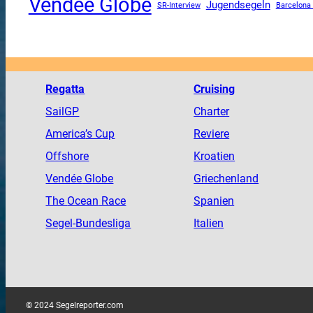
Vendee Globe
Jugendsegeln
SR-Interview
Barcelona
Regatta
Cruising
SailGP
Charter
America
’s Cup
Reviere
Offshore
Kroatien
Vendée
Globe
Griechenland
The
Ocean
Race
Spanien
Segel-Bundesliga
Italien
© 2024 Segelreporter.com