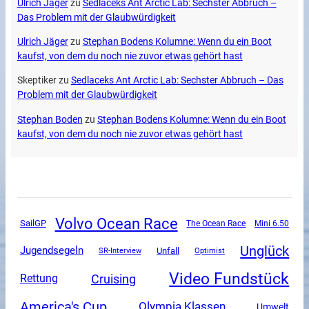
Ulrich Jäger
zu
Sedlaceks Ant Arctic Lab: Sechster Abbruch –
Das Problem mit der Glaubwürdigkeit
Ulrich Jäger
zu
Stephan Bodens Kolumne: Wenn du ein Boot
kaufst, von dem du noch nie zuvor etwas gehört hast
Skeptiker
zu
Sedlaceks Ant Arctic Lab: Sechster Abbruch – Das
Problem mit der Glaubwürdigkeit
Stephan Boden
zu
Stephan Bodens Kolumne: Wenn du ein Boot
kaufst, von dem du noch nie zuvor etwas gehört hast
Volvo Ocean Race
SailGP
The Ocean Race
Mini 6.50
Unglück
Jugendsegeln
Unfall
SR-Interview
Optimist
Video Fundstück
Cruising
Rettung
America's Cup
Olympia Klassen
Umwelt