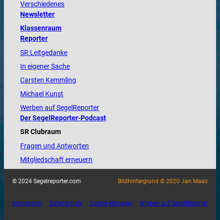
Verschiedenes
Newsletter
Klassenraum
Reporter
SR Leitgedanke
In eigener Sache
Carsten Kemmling
Michael Kunst
Werben auf SegelReporter
Der SegelReporter-Podcast
SR Clubraum
Fragen und Antworten
Mitgliedschaft erneuern
© 2024 Segelreporter.com
Bildhintergrund © 2020 Jan Maas
Impressum
Datenschutz
Cookie-Manager
Werben auf SegelReporter