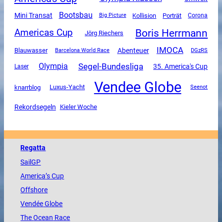
Bootsbau
Mini Transat
Kollision
Porträt
Corona
Big Picture
Boris Herrmann
Americas Cup
Jörg Riechers
IMOCA
Abenteuer
Blauwasser
DGzRS
Barcelona World Race
Segel-Bundesliga
Olympia
35. America's Cup
Laser
Vendee Globe
Luxus-Yacht
knarrblog
Seenot
Rekordsegeln
Kieler Woche
Regatta
SailGP
America
’s Cup
Offshore
Vendée
Globe
The
Ocean
Race