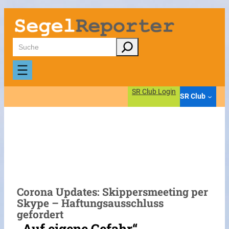
Zum
Inhalt
springen
Suchen
SR Club Login
SR Club
Corona Updates: Skippersmeeting per
Skype – Haftungsausschluss
gefordert
„Auf eigene Gefahr“