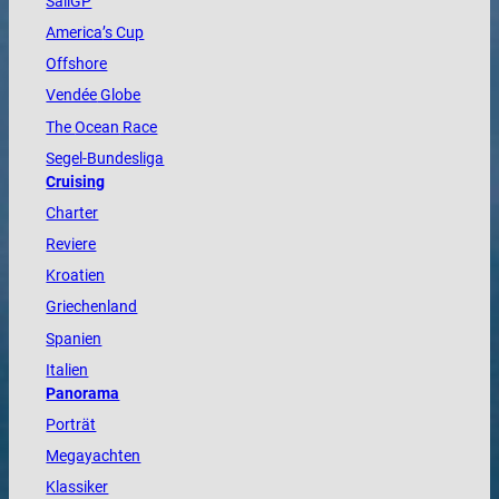
SailGP
America
’s Cup
Offshore
Vendée
Globe
The
Ocean
Race
Segel-Bundesliga
Cruising
Charter
Reviere
Kroatien
Griechenland
Spanien
Italien
Panorama
Porträt
Megayachten
Klassiker