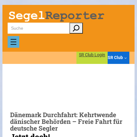
Zum
Inhalt
springen
Suchen
SR Club Login
SR Club
Dänemark Durchfahrt: Kehrtwende
dänischer Behörden – Freie Fahrt für
deutsche Segler
Jetzt doch!