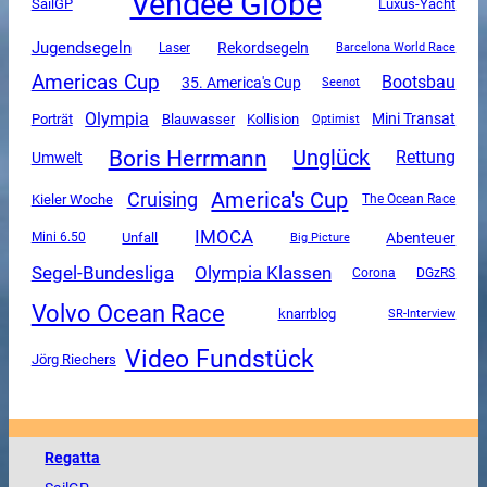
Vendee Globe
SailGP
Luxus-Yacht
Jugendsegeln
Rekordsegeln
Laser
Barcelona World Race
Americas Cup
Bootsbau
35. America's Cup
Seenot
Olympia
Mini Transat
Porträt
Blauwasser
Kollision
Optimist
Boris Herrmann
Unglück
Rettung
Umwelt
America's Cup
Cruising
Kieler Woche
The Ocean Race
IMOCA
Unfall
Abenteuer
Mini 6.50
Big Picture
Segel-Bundesliga
Olympia Klassen
Corona
DGzRS
Volvo Ocean Race
knarrblog
SR-Interview
Video Fundstück
Jörg Riechers
Regatta