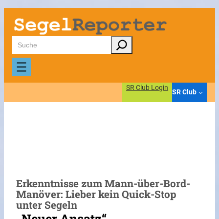
Zum
Inhalt
springen
Suchen
SR Club Login
SR Club
Erkenntnisse zum Mann-über-Bord-
Manöver: Lieber kein Quick-Stop
unter Segeln
„Neuer Ansatz“