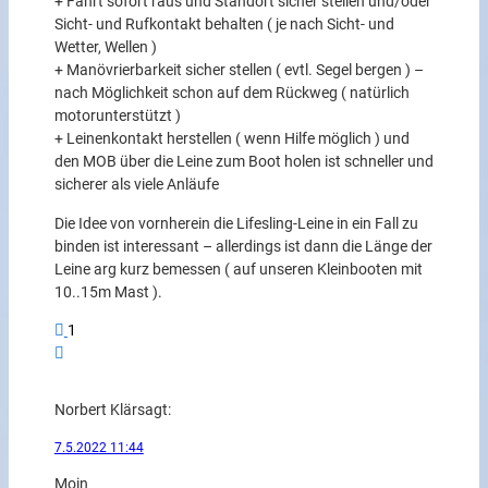
+ Fahrt sofort raus und Standort sicher stellen und/oder
Sicht- und Rufkontakt behalten ( je nach Sicht- und
Wetter, Wellen )
+ Manövrierbarkeit sicher stellen ( evtl. Segel bergen ) –
nach Möglichkeit schon auf dem Rückweg ( natürlich
motorunterstützt )
+ Leinenkontakt herstellen ( wenn Hilfe möglich ) und
den MOB über die Leine zum Boot holen ist schneller und
sicherer als viele Anläufe
Die Idee von vornherein die Lifesling-Leine in ein Fall zu
binden ist interessant – allerdings ist dann die Länge der
Leine arg kurz bemessen ( auf unseren Kleinbooten mit
10..15m Mast ).
1
Norbert Klär
sagt:
7.5.2022 11:44
Moin