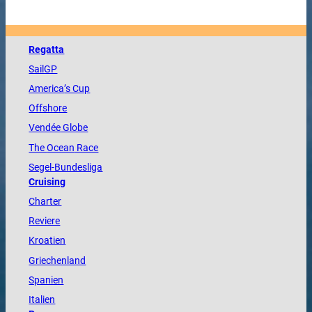
Regatta
SailGP
America
’s Cup
Offshore
Vendée
Globe
The
Ocean
Race
Segel-Bundesliga
Cruising
Charter
Reviere
Kroatien
Griechenland
Spanien
Italien