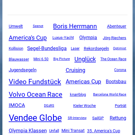
Boris Herrmann
Umwelt
Abenteuer
Seenot
America's Cup
Olympia
Luxus-Yacht
Jörg Riechers
Segel-Bundesliga
Rekordsegeln
Kollision
Laser
Optimist
Unglück
Blauwasser
Mini 6.50
The Ocean Race
Big Picture
Cruising
Jugendsegeln
Corona
Video Fundstück
Americas Cup
Bootsbau
Volvo Ocean Race
knarrblog
Barcelona World Race
IMOCA
DGzRS
Kieler Woche
Porträt
Vendee Globe
Rettung
SailGP
SR-Interview
Olympia Klassen
Mini Transat
Unfall
35. America's Cup