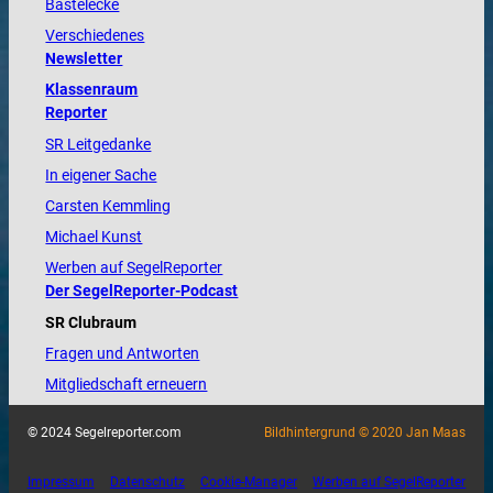
Bastelecke
Verschiedenes
Newsletter
Klassenraum
Reporter
SR Leitgedanke
In eigener Sache
Carsten Kemmling
Michael Kunst
Werben auf SegelReporter
Der SegelReporter-Podcast
SR Clubraum
Fragen und Antworten
Mitgliedschaft erneuern
© 2024 Segelreporter.com
Bildhintergrund © 2020 Jan Maas
Impressum
Datenschutz
Cookie-Manager
Werben auf SegelReporter