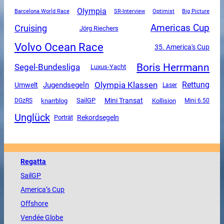
Olympia
SR-Interview
Barcelona World Race
Optimist
Big Picture
Americas Cup
Cruising
Jörg Riechers
Volvo Ocean Race
35. America's Cup
Boris Herrmann
Segel-Bundesliga
Luxus-Yacht
Olympia Klassen
Rettung
Jugendsegeln
Umwelt
Laser
Mini Transat
SailGP
DGzRS
knarrblog
Kollision
Mini 6.50
Unglück
Rekordsegeln
Porträt
Regatta
SailGP
America
’s Cup
Offshore
Vendée
Globe