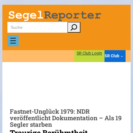
Zum
Inhalt
springen
Suchen
SR Club Login
SR Club
Fastnet-Unglück 1979: NDR
veröffentlicht Dokumentation – Als 19
Segler starben
Traurige Berühmtheit