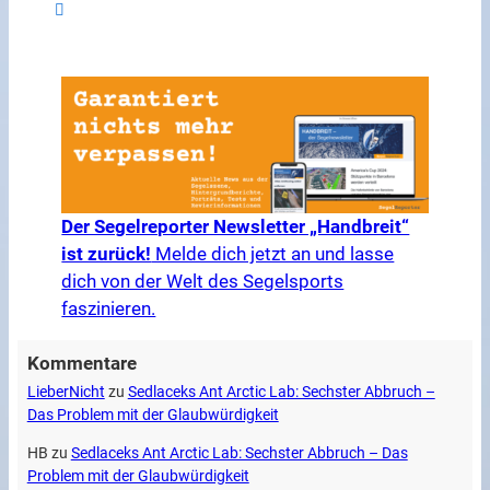
Der Segelreporter Newsletter „Handbreit“
ist zurück!
Melde dich jetzt an und lasse
dich von der Welt des Segelsports
faszinieren.
Kommentare
LieberNicht
zu
Sedlaceks Ant Arctic Lab: Sechster Abbruch –
Das Problem mit der Glaubwürdigkeit
HB
zu
Sedlaceks Ant Arctic Lab: Sechster Abbruch – Das
Problem mit der Glaubwürdigkeit