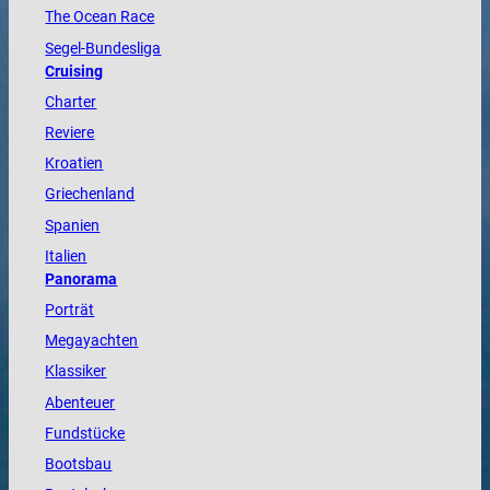
The
Ocean
Race
Segel-Bundesliga
Cruising
Charter
Reviere
Kroatien
Griechenland
Spanien
Italien
Panorama
Porträt
Megayachten
Klassiker
Abenteuer
Fundstücke
Bootsbau