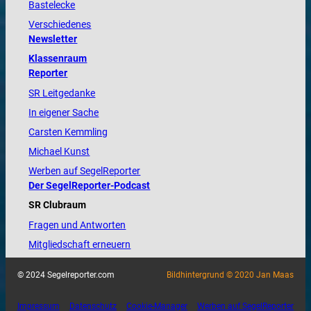
Bastelecke
Verschiedenes
Newsletter
Klassenraum
Reporter
SR Leitgedanke
In eigener Sache
Carsten Kemmling
Michael Kunst
Werben auf SegelReporter
Der SegelReporter-Podcast
SR Clubraum
Fragen und Antworten
Mitgliedschaft erneuern
© 2024 Segelreporter.com
Bildhintergrund © 2020 Jan Maas
Impressum
Datenschutz
Cookie-Manager
Werben auf SegelReporter