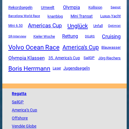
Olympia
Rekordsegeln
Umwelt
Kollision
Seenot
Mini Transat
Luxus-Yacht
knarrblog
Barcelona World Race
Unglück
Americas Cup
Unfall
Mini 6.50
Optimist
Cruising
Rettung
SR-Interview
Kieler Woche
DGzRS
Volvo Ocean Race
America's Cup
Blauwasser
Olympia Klassen
35. America's Cup
SailGP
Jörg Riechers
Boris Herrmann
Jugendsegeln
Laser
Regatta
SailGP
America
’s Cup
Offshore
Vendée
Globe