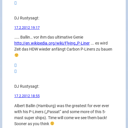
DJ Rusty
sagt:
17.2.2012 19:17
…… Ballin… vor ihm das ultimative Genie
http://en.wikipedia.org/wiki/Flying_P-Liner
…. es wird
Zeit das HDW wieder anfängt Carbon P-Liners zu bauen
DJ Rusty
sagt:
17.2.2012 18:55
Albert Ballin (Hamburg) was the greatest for ever ever
with his P-Liners („Passat“ and some more of this 5-
mast super ships). Time will come we see them back!
Sooner as you think