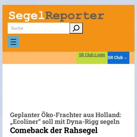
Zum
Inhalt
springen
Suchen
SR Club Login
SR Club
Geplanter Öko-Frachter aus Holland:
„Ecoliner“ soll mit Dyna-Rigg segeln
Comeback der Rahsegel