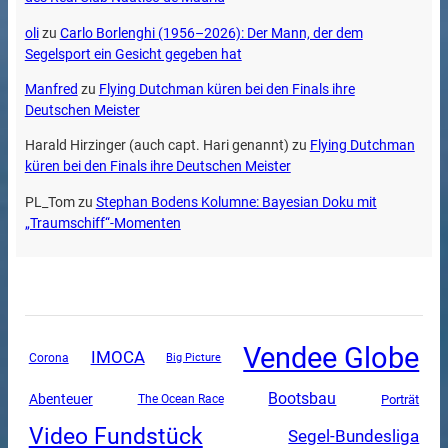
oli
zu
Carlo Borlenghi (1956–2026): Der Mann, der dem
Segelsport ein Gesicht gegeben hat
Manfred
zu
Flying Dutchman küren bei den Finals ihre
Deutschen Meister
Harald Hirzinger (auch capt. Hari genannt)
zu
Flying Dutchman
küren bei den Finals ihre Deutschen Meister
PL_Tom
zu
Stephan Bodens Kolumne: Bayesian Doku mit
„Traumschiff“-Momenten
Vendee Globe
IMOCA
Corona
Big Picture
Bootsbau
Abenteuer
The Ocean Race
Porträt
Video Fundstück
Segel-Bundesliga