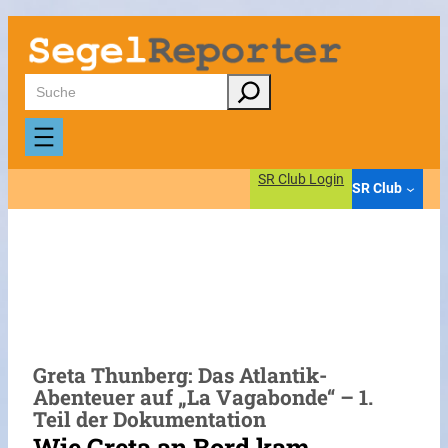
Zum
Inhalt
springen
Suchen
SR Club Login
SR Club
Greta Thunberg: Das Atlantik-
Abenteuer auf „La Vagabonde“ – 1.
Teil der Dokumentation
Wie Greta an Bord kam