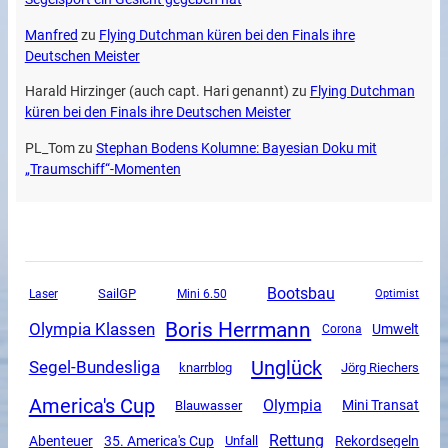
Manfred
zu
Flying Dutchman küren bei den Finals ihre
Deutschen Meister
Harald Hirzinger (auch capt. Hari genannt)
zu
Flying Dutchman
küren bei den Finals ihre Deutschen Meister
PL_Tom
zu
Stephan Bodens Kolumne: Bayesian Doku mit
„Traumschiff“-Momenten
Bootsbau
SailGP
Mini 6.50
Laser
Optimist
Boris Herrmann
Olympia Klassen
Umwelt
Corona
Unglück
Segel-Bundesliga
knarrblog
Jörg Riechers
America's Cup
Olympia
Mini Transat
Blauwasser
Rettung
Abenteuer
35. America's Cup
Unfall
Rekordsegeln