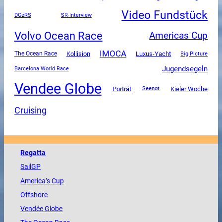
Video Fundstück
DGzRS
SR-Interview
Volvo Ocean Race
Americas Cup
IMOCA
Luxus-Yacht
The Ocean Race
Kollision
Big Picture
Jugendsegeln
Barcelona World Race
Vendee Globe
Porträt
Kieler Woche
Seenot
Cruising
Regatta
SailGP
America
’s Cup
Offshore
Vendée
Globe