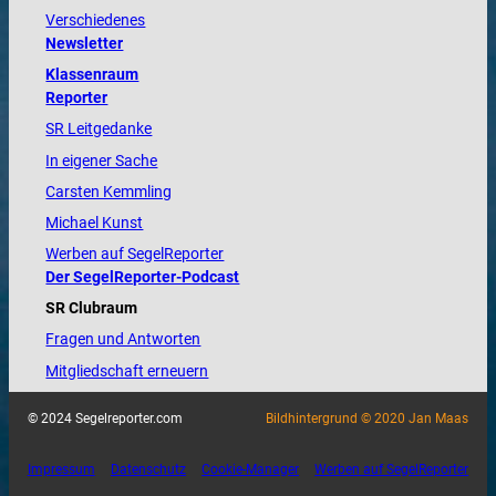
Verschiedenes
Newsletter
Klassenraum
Reporter
SR Leitgedanke
In eigener Sache
Carsten Kemmling
Michael Kunst
Werben auf SegelReporter
Der SegelReporter-Podcast
SR Clubraum
Fragen und Antworten
Mitgliedschaft erneuern
© 2024 Segelreporter.com
Bildhintergrund © 2020 Jan Maas
Impressum
Datenschutz
Cookie-Manager
Werben auf SegelReporter