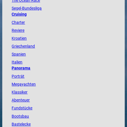
The
Ocean
Race
Segel-Bundesliga
Cruising
Charter
Reviere
Kroatien
Griechenland
Spanien
Italien
Panorama
Porträt
Megayachten
Klassiker
Abenteuer
Fundstücke
Bootsbau
Bastelecke