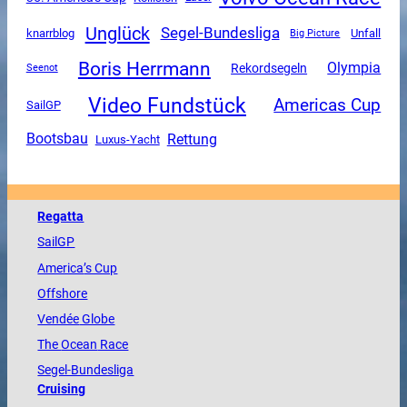
Unglück
Segel-Bundesliga
Unfall
knarrblog
Big Picture
Boris Herrmann
Olympia
Rekordsegeln
Seenot
Video Fundstück
Americas Cup
SailGP
Rettung
Bootsbau
Luxus-Yacht
Regatta
SailGP
America
’s Cup
Offshore
Vendée
Globe
The
Ocean
Race
Segel-Bundesliga
Cruising