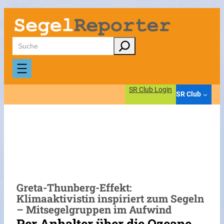
Zum
Inhalt
springen
Suchen
SR Club Login
SR Club
Greta-Thunberg-Effekt:
Klimaaktivistin inspiriert zum Segeln
– Mitsegelgruppen im Aufwind
Per Anhalter über die Ozeane