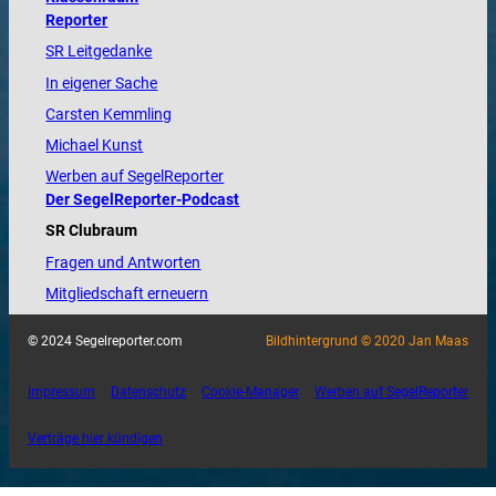
Reporter
SR Leitgedanke
In eigener Sache
Carsten Kemmling
Michael Kunst
Werben auf SegelReporter
Der SegelReporter-Podcast
SR Clubraum
Fragen und Antworten
Mitgliedschaft erneuern
© 2024 Segelreporter.com
Bildhintergrund © 2020 Jan Maas
Impressum
Datenschutz
Cookie-Manager
Werben auf SegelReporter
Verträge hier kündigen