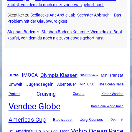
kaufst, von dem du noch nie zuvor etwas gehört hast
Skeptiker
zu
Sedlaceks Ant Arctic Lab: Sechster Abbruch – Das
Problem mit der Glaubwürdigkeit
Stephan Boden
zu
Stephan Bodens Kolumne: Wenn du ein Boot
kaufst, von dem du noch nie zuvor etwas gehört hast
Olympia Klassen
IMOCA
Mini Transat
DGzRS
SR-Interview
Jugendsegeln
Umwelt
Abenteuer
Mini 6.50
The Ocean Race
Cruising
Porträt
Corona
Kieler Woche
Vendee Globe
Barcelona World Race
America's Cup
Blauwasser
Jörg Riechers
Optimist
Volvo Ocean Race
35. America's Cup
Kollision
Laser