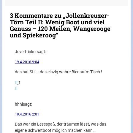
3 Kommentare zu „Jollenkreuzer-
Törn Teil II: Wenig Boot und viel
Genuss – 120 Meilen, Wangerooge
und Spiekeroog“
Jevertrinker
sagt:
19.4.2016 9:04
das hat Stil – das einzig wahre Bier aufm Tisch !
1
hhhl
sagt:
19.4.2016 2:01
Das war ein Lesespaß, der träumen lässt, was das
eigene Schwertboot möglich machen kann…