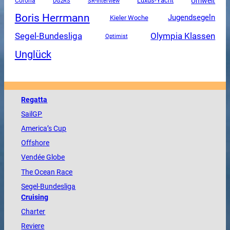
Luxus-Yacht
Umwelt
Corona
DGzRS
SR-Interview
Boris Herrmann
Jugendsegeln
Kieler Woche
Segel-Bundesliga
Olympia Klassen
Optimist
Unglück
Regatta
SailGP
America
’s Cup
Offshore
Vendée
Globe
The
Ocean
Race
Segel-Bundesliga
Cruising
Charter
Reviere