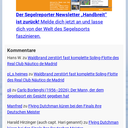
Der Segelreporter Newsletter „Handbreit“
ist zurück!
Melde dich jetzt an und lasse
dich von der Welt des Segelsports
faszinieren.
Kommentare
Hans W.
zu
Waldbrand zerstört fast komplette Soling-Flotte des
Real Club Náutico de Madrid
pl_s.heimes
zu
Waldbrand zerstört fast komplette Soling-Flotte
des Real Club Náutico de Madrid
oli
zu
Carlo Borlenghi (1956–2026): Der Mann, der dem
Segelsport ein Gesicht gegeben hat
Manfred
zu
Flying Dutchman küren bei den Finals ihre
Deutschen Meister
Harald Hirzinger (auch capt. Hari genannt)
zu
Flying Dutchman