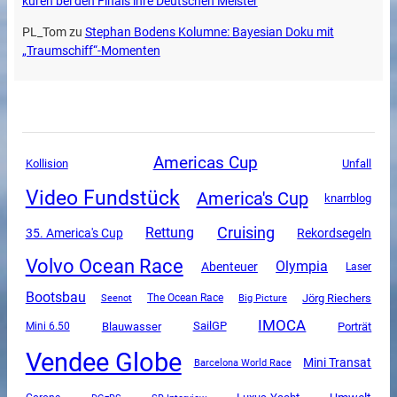
küren bei den Finals ihre Deutschen Meister
PL_Tom
zu
Stephan Bodens Kolumne: Bayesian Doku mit
„Traumschiff“-Momenten
Americas Cup
Unfall
Kollision
Video Fundstück
America's Cup
knarrblog
Cruising
Rettung
35. America's Cup
Rekordsegeln
Volvo Ocean Race
Olympia
Abenteuer
Laser
Bootsbau
The Ocean Race
Jörg Riechers
Seenot
Big Picture
IMOCA
SailGP
Mini 6.50
Blauwasser
Porträt
Vendee Globe
Mini Transat
Barcelona World Race