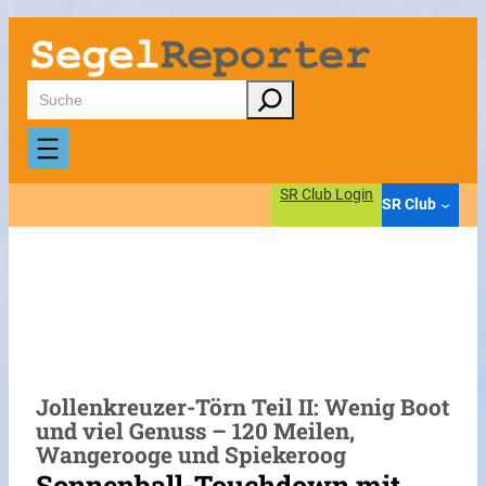
Zum
Inhalt
springen
Suchen
SR Club Login
SR Club
Jollenkreuzer-Törn Teil II: Wenig Boot
und viel Genuss – 120 Meilen,
Wangerooge und Spiekeroog
Sonnenball-Touchdown mit