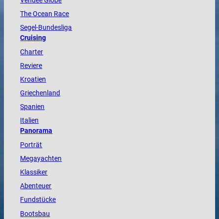
Vendée
Globe
The
Ocean
Race
Segel-Bundesliga
Cruising
Charter
Reviere
Kroatien
Griechenland
Spanien
Italien
Panorama
Porträt
Megayachten
Klassiker
Abenteuer
Fundstücke
Bootsbau