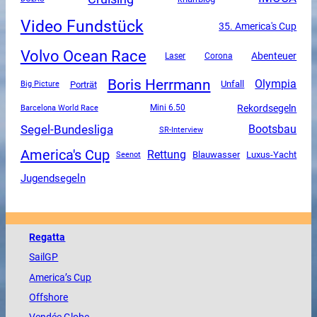
Video Fundstück
35. America's Cup
Volvo Ocean Race
Abenteuer
Corona
Laser
Boris Herrmann
Olympia
Unfall
Porträt
Big Picture
Rekordsegeln
Mini 6.50
Barcelona World Race
Segel-Bundesliga
Bootsbau
SR-Interview
America's Cup
Rettung
Luxus-Yacht
Blauwasser
Seenot
Jugendsegeln
Regatta
SailGP
America
’s Cup
Offshore