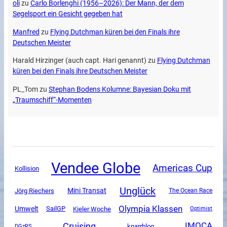
oli
zu
Carlo Borlenghi (1956–2026): Der Mann, der dem
Segelsport ein Gesicht gegeben hat
Manfred
zu
Flying Dutchman küren bei den Finals ihre
Deutschen Meister
Harald Hirzinger (auch capt. Hari genannt)
zu
Flying Dutchman
küren bei den Finals ihre Deutschen Meister
PL_Tom
zu
Stephan Bodens Kolumne: Bayesian Doku mit
„Traumschiff“-Momenten
Vendee Globe
Americas Cup
Kollision
Unglück
Mini Transat
Jörg Riechers
The Ocean Race
Olympia Klassen
Umwelt
SailGP
Kieler Woche
Optimist
Cruising
IMOCA
DGzRS
knarrblog