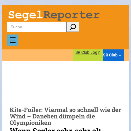
Zum
Inhalt
springen
Suchen
SR Club Login
SR Club
Kite-Foiler: Viermal so schnell wie der
Wind – Daneben dümpeln die
Olympioniken
Wenn Segler sehr, sehr alt