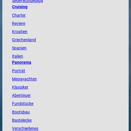
Segel-Bundesliga
Cruising
Charter
Reviere
Kroatien
Griechenland
Spanien
Italien
Panorama
Porträt
Megayachten
Klassiker
Abenteuer
Fundstücke
Bootsbau
Bastelecke
Verschiedenes