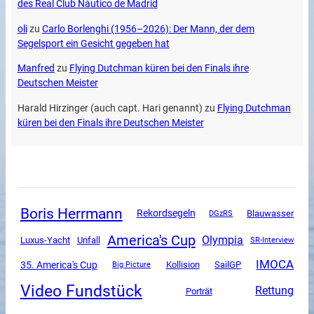
des Real Club Náutico de Madrid
oli
zu
Carlo Borlenghi (1956–2026): Der Mann, der dem
Segelsport ein Gesicht gegeben hat
Manfred
zu
Flying Dutchman küren bei den Finals ihre
Deutschen Meister
Harald Hirzinger (auch capt. Hari genannt)
zu
Flying Dutchman
küren bei den Finals ihre Deutschen Meister
Boris Herrmann
Rekordsegeln
DGzRS
Blauwasser
America's Cup
Olympia
Luxus-Yacht
Unfall
SR-Interview
IMOCA
35. America's Cup
SailGP
Kollision
Big Picture
Video Fundstück
Rettung
Porträt