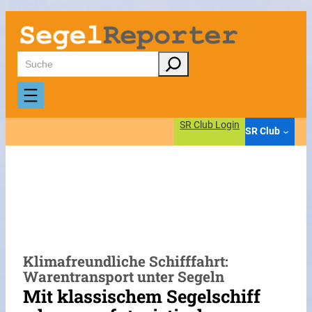
Zum
Inhalt
springen
Suchen
SR Club Login
SR Club
Klimafreundliche Schifffahrt:
Warentransport unter Segeln
Mit klassischem Segelschiff