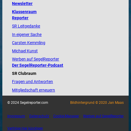
Newsletter
Klassenraum
Reporter
SR Leitgedanke
In eigener Sache
Carsten Kemmling
Michael Kunst
Werben auf SegelReporter
Der SegelReporter-Podcast
SR Clubraum
Fragen und Antworten
Mitgliedschaft erneuern
© 2024 Segelreporter.com
Bildhintergrund © 2020 Jan Maas
Impressum
Datenschutz
Cookie-Manager
Werben auf SegelReporter
Verträge hier kündigen