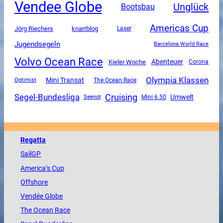
Vendee Globe
Unglück
Bootsbau
Americas Cup
Jörg Riechers
knarrblog
Laser
Jugendsegeln
Barcelona World Race
Volvo Ocean Race
Abenteuer
Kieler Woche
Corona
Olympia Klassen
Mini Transat
The Ocean Race
Optimist
Segel-Bundesliga
Cruising
Umwelt
Mini 6.50
Seenot
Regatta
SailGP
America
’s Cup
Offshore
Vendée
Globe
The
Ocean
Race